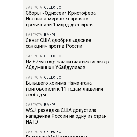
8 АВГУСТА
|
ОБЩЕСТВО
Сборы «Одиссеи» Кристофера
Нолана в мировом прокате
превысили 1 млрд долларов
8 АВГУСТА
|
В МИРЕ
Сенат США одобрил «адские
санкции» против России
8 АВГУСТА
|
ОБЩЕСТВО
На 87-м году жизни скончался актер
Абдуманнон Убайдуллаев
7 АВГУСТА
|
ОБЩЕСТВО
Бывшего хокима Намангана
приговорили к 11 годам лишения
свободы
7 АВГУСТА
|
В МИРЕ
WSJ: разведка США допустила
нападение России на одну из стран
НАТО
7 АВГУСТА
|
ОБЩЕСТВО