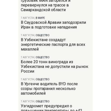
Грузовик MAN загорелся и
перевернулся на трассе в
Самаркандской области
7 АВГУСТА
|
В МИРЕ
В Саудовской Аравии заподозрили
Иран в подготовке нападения
7 АВГУСТА
|
ОБЩЕСТВО
В Узбекистане создадут
энергетические паспорта для всех
махаллей
7 АВГУСТА
|
ОБЩЕСТВО
Более 20 тонн винограда из
Узбекистана не допустили на рынок
России
7 АВГУСТА
|
ОБЩЕСТВО
В Ургенче водитель BYD после
ссоры протаранил несколько
автомобилей
7 АВГУСТА
|
ОБЩЕСТВО
Узгидромет предупредил о
повышении температуры до +42