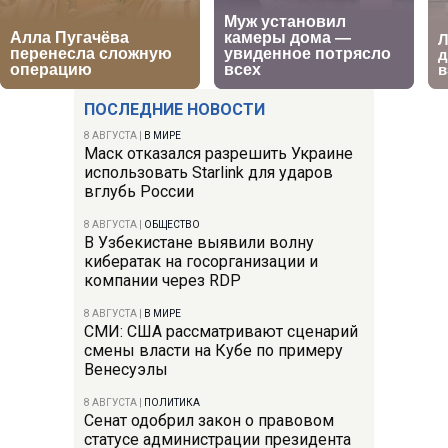
ПОСЛЕДНИЕ НОВОСТИ
8 АВГУСТА
|
В МИРЕ
Маск отказался разрешить Украине
использовать Starlink для ударов
вглубь России
8 АВГУСТА
|
ОБЩЕСТВО
В Узбекистане выявили волну
кибератак на госорганизации и
компании через RDP
8 АВГУСТА
|
В МИРЕ
СМИ: США рассматривают сценарий
смены власти на Кубе по примеру
Венесуэлы
8 АВГУСТА
|
ПОЛИТИКА
Сенат одобрил закон о правовом
статусе администрации президента