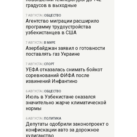
градусов в выходные
7 АВГУСТА
|
ОБЩЕСТВО
Агентство миграции расширило
программу трудоустройства
узбекистанцев в США
7 АВГУСТА
|
В МИРЕ
Азербайджан заявил о готовности
поставлять газ Украине
7 АВГУСТА
|
СПОРТ
УЕФА отказалась снимать бойкот
соревнований ФИФА после
извинений Инфантино
6 АВГУСТА
|
ОБЩЕСТВО
Июль в Узбекистане оказался
значительно жарче климатической
нормы
6 АВГУСТА
|
ПОЛИТИКА
Депутаты одобрили законопроект о
конфискации авто за дорожное
хулиганство