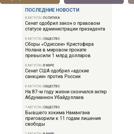
ПОСЛЕДНИЕ НОВОСТИ
8 АВГУСТА
|
ПОЛИТИКА
Сенат одобрил закон о правовом
статусе администрации президента
8 АВГУСТА
|
ОБЩЕСТВО
Сборы «Одиссеи» Кристофера
Нолана в мировом прокате
превысили 1 млрд долларов
8 АВГУСТА
|
В МИРЕ
Сенат США одобрил «адские
санкции» против России
8 АВГУСТА
|
ОБЩЕСТВО
На 87-м году жизни скончался актер
Абдуманнон Убайдуллаев
7 АВГУСТА
|
ОБЩЕСТВО
Бывшего хокима Намангана
приговорили к 11 годам лишения
свободы
7 АВГУСТА
|
В МИРЕ