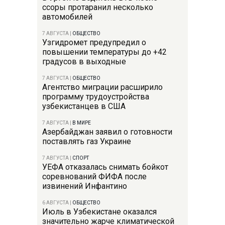
ссоры протаранил несколько
автомобилей
7 АВГУСТА
|
ОБЩЕСТВО
Узгидромет предупредил о
повышении температуры до +42
градусов в выходные
7 АВГУСТА
|
ОБЩЕСТВО
Агентство миграции расширило
программу трудоустройства
узбекистанцев в США
7 АВГУСТА
|
В МИРЕ
Азербайджан заявил о готовности
поставлять газ Украине
7 АВГУСТА
|
СПОРТ
УЕФА отказалась снимать бойкот
соревнований ФИФА после
извинений Инфантино
6 АВГУСТА
|
ОБЩЕСТВО
Июль в Узбекистане оказался
значительно жарче климатической