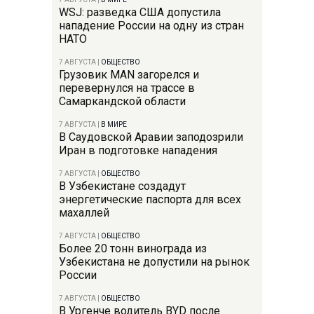
WSJ: разведка США допустила
нападение России на одну из стран
НАТО
7 АВГУСТА
|
ОБЩЕСТВО
Грузовик MAN загорелся и
перевернулся на трассе в
Самаркандской области
7 АВГУСТА
|
В МИРЕ
В Саудовской Аравии заподозрили
Иран в подготовке нападения
7 АВГУСТА
|
ОБЩЕСТВО
В Узбекистане создадут
энергетические паспорта для всех
махаллей
7 АВГУСТА
|
ОБЩЕСТВО
Более 20 тонн винограда из
Узбекистана не допустили на рынок
России
7 АВГУСТА
|
ОБЩЕСТВО
В Ургенче водитель BYD после