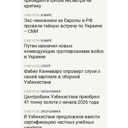
президента ФИФА несмотря на
критику
5 АВГУСТА
|
В МИРЕ
Экс-чиновники из Европы и РФ
провели тайную встречу по Украине
– СМИ
5 АВГУСТА
|
В МИРЕ
Путин назначил новых
командующих группировками войск
в Украине
5 АВГУСТА
|
СПОРТ
Фабио Каннаваро опроверг слухи о
своей зарплате в сборной
Узбекистана
5 АВГУСТА
|
ЭКОНОМИКА
Центробанк Узбекистана приобрел
41 тонну золота с начала 2026 года
5 АВГУСТА
|
ЭКОНОМИКА
В Узбекистане предложили ввести
сертификацию частных учебных
центров