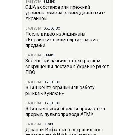
6 АВГУСТА
|
В МИРЕ
США восстановили прежний
уровень обмена разведданными с
Украиной
6 АВГУСТА
|
ОБЩЕСТВО
После видео из Андижана
«Корзинка» сняла партию мяса с
продажи
6 АВГУСТА
|
В МИРЕ
Зеленский заявил о трехкратном
сокращении поставок Украине ракет
ПВО
6 АВГУСТА
|
ОБЩЕСТВО
В Ташкенте ограничили работу
рынка «Куйлюк»
6 АВГУСТА
|
ОБЩЕСТВО
В Ташкентской области произошел
прорыв пульпопровода АГМК
6 АВГУСТА
|
СПОРТ
Джанни Инфантино сохранил пост