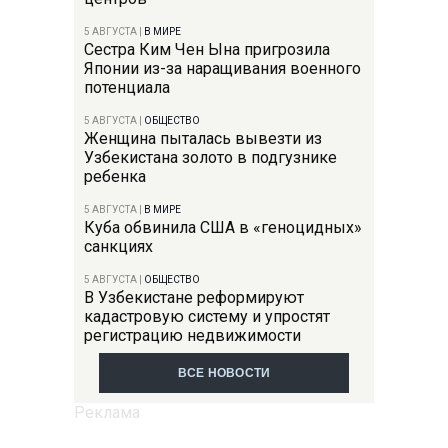
5 АВГУСТА
|
В МИРЕ
Сестра Ким Чен Ына пригрозила
Японии из-за наращивания военного
потенциала
5 АВГУСТА
|
ОБЩЕСТВО
Женщина пыталась вывезти из
Узбекистана золото в подгузнике
ребенка
5 АВГУСТА
|
В МИРЕ
Куба обвинила США в «геноцидных»
санкциях
5 АВГУСТА
|
ОБЩЕСТВО
В Узбекистане реформируют
кадастровую систему и упростят
регистрацию недвижимости
ВСЕ НОВОСТИ