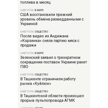
топлива в месяц
6 АВГУСТА
|
В МИРЕ
США восстановили прежний
уровень обмена разведданными с
Украиной
6 АВГУСТА
|
ОБЩЕСТВО
После видео из Андижана
«Корзинка» сняла партию мяса с
продажи
6 АВГУСТА
|
В МИРЕ
Зеленский заявил о трехкратном
сокращении поставок Украине ракет
ПВО
6 АВГУСТА
|
ОБЩЕСТВО
В Ташкенте ограничили работу
рынка «Куйлюк»
6 АВГУСТА
|
ОБЩЕСТВО
В Ташкентской области произошел
прорыв пульпопровода АГМК