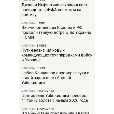
6 АВГУСТА
|
СПОРТ
Джанни Инфантино сохранил пост
президента ФИФА несмотря на
критику
5 АВГУСТА
|
В МИРЕ
Экс-чиновники из Европы и РФ
провели тайную встречу по Украине
– СМИ
5 АВГУСТА
|
В МИРЕ
Путин назначил новых
командующих группировками войск
в Украине
5 АВГУСТА
|
СПОРТ
Фабио Каннаваро опроверг слухи о
своей зарплате в сборной
Узбекистана
5 АВГУСТА
|
ЭКОНОМИКА
Центробанк Узбекистана приобрел
41 тонну золота с начала 2026 года
5 АВГУСТА
|
ЭКОНОМИКА
В Узбекистане предложили ввести