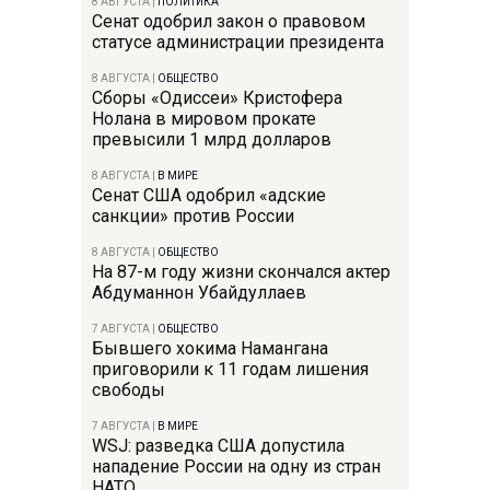
8 АВГУСТА
|
ПОЛИТИКА
Сенат одобрил закон о правовом
статусе администрации президента
8 АВГУСТА
|
ОБЩЕСТВО
Сборы «Одиссеи» Кристофера
Нолана в мировом прокате
превысили 1 млрд долларов
8 АВГУСТА
|
В МИРЕ
Сенат США одобрил «адские
санкции» против России
8 АВГУСТА
|
ОБЩЕСТВО
На 87-м году жизни скончался актер
Абдуманнон Убайдуллаев
7 АВГУСТА
|
ОБЩЕСТВО
Бывшего хокима Намангана
приговорили к 11 годам лишения
свободы
7 АВГУСТА
|
В МИРЕ
WSJ: разведка США допустила
нападение России на одну из стран
НАТО