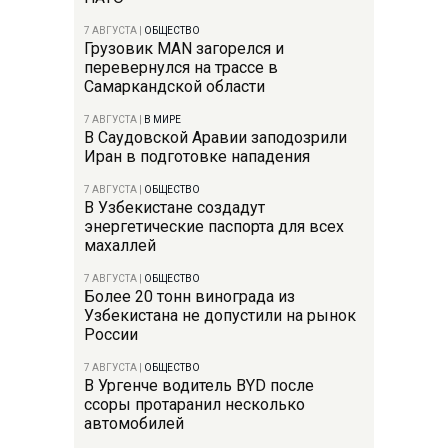
7 АВГУСТА
|
ОБЩЕСТВО
Грузовик MAN загорелся и
перевернулся на трассе в
Самаркандской области
7 АВГУСТА
|
В МИРЕ
В Саудовской Аравии заподозрили
Иран в подготовке нападения
7 АВГУСТА
|
ОБЩЕСТВО
В Узбекистане создадут
энергетические паспорта для всех
махаллей
7 АВГУСТА
|
ОБЩЕСТВО
Более 20 тонн винограда из
Узбекистана не допустили на рынок
России
7 АВГУСТА
|
ОБЩЕСТВО
В Ургенче водитель BYD после
ссоры протаранил несколько
автомобилей