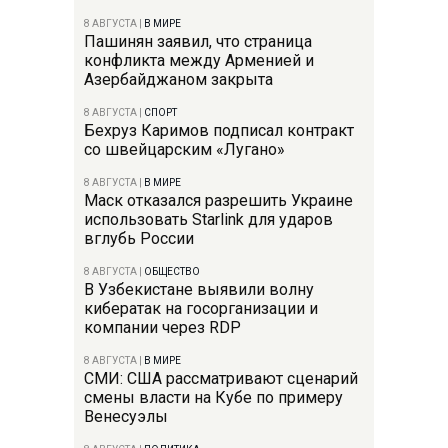
8 АВГУСТА
|
В МИРЕ
Пашинян заявил, что страница
конфликта между Арменией и
Азербайджаном закрыта
8 АВГУСТА
|
СПОРТ
Бехруз Каримов подписал контракт
со швейцарским «Лугано»
8 АВГУСТА
|
В МИРЕ
Маск отказался разрешить Украине
использовать Starlink для ударов
вглубь России
8 АВГУСТА
|
ОБЩЕСТВО
В Узбекистане выявили волну
кибератак на госорганизации и
компании через RDP
8 АВГУСТА
|
В МИРЕ
СМИ: США рассматривают сценарий
смены власти на Кубе по примеру
Венесуэлы