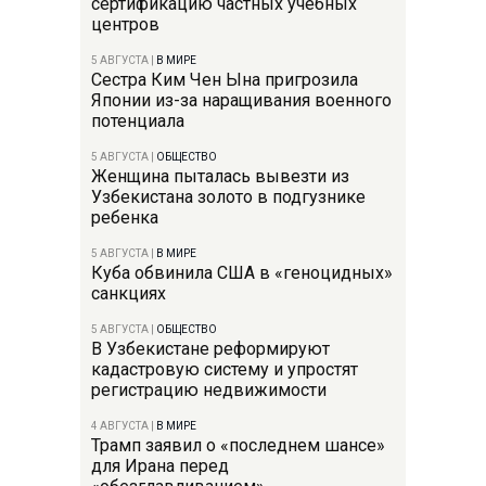
сертификацию частных учебных
центров
5 АВГУСТА
|
В МИРЕ
Сестра Ким Чен Ына пригрозила
Японии из-за наращивания военного
потенциала
5 АВГУСТА
|
ОБЩЕСТВО
Женщина пыталась вывезти из
Узбекистана золото в подгузнике
ребенка
5 АВГУСТА
|
В МИРЕ
Куба обвинила США в «геноцидных»
санкциях
5 АВГУСТА
|
ОБЩЕСТВО
В Узбекистане реформируют
кадастровую систему и упростят
регистрацию недвижимости
4 АВГУСТА
|
В МИРЕ
Трамп заявил о «последнем шансе»
для Ирана перед