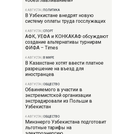
«обезглавливанием»
4 АВГУСТА
|
ПОЛИТИКА
В Узбекистане внедрят новую
систему оплаты труда госслужащих
4 АВГУСТА
|
СПОРТ
АФК, УЕФА и КОНКАКАФ обсуждают
создание альтернативы турнирам
ФИФА – Times
4 АВГУСТА
|
В МИРЕ
В Казахстане хотят ввести платное
разрешение на въезд для
иностранцев
4 АВГУСТА
|
ОБЩЕСТВО
Обвиняемого в участии в
экстремистской организации
экстрадировали из Польши в
Узбекистан
4 АВГУСТА
|
ОБЩЕСТВО
Минэнерго Узбекистана подготовит
льготные тарифы на
электроэнергию