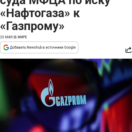
суда МФЦА по иску
«Нафтогаза» к
«Газпрому»
25 МАЯ
|
В МИРЕ
Добавить Newshub в источники Google