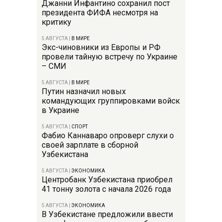
Джанни Инфантино сохранил пост
президента ФИФА несмотря на
критику
5 АВГУСТА
|
В МИРЕ
Экс-чиновники из Европы и РФ
провели тайную встречу по Украине
– СМИ
5 АВГУСТА
|
В МИРЕ
Путин назначил новых
командующих группировками войск
в Украине
5 АВГУСТА
|
СПОРТ
Фабио Каннаваро опроверг слухи о
своей зарплате в сборной
Узбекистана
5 АВГУСТА
|
ЭКОНОМИКА
Центробанк Узбекистана приобрел
41 тонну золота с начала 2026 года
5 АВГУСТА
|
ЭКОНОМИКА
В Узбекистане предложили ввести