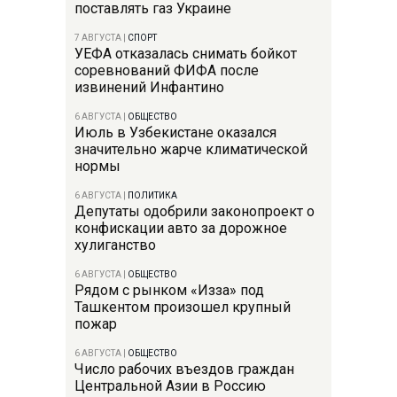
поставлять газ Украине
7 АВГУСТА
|
СПОРТ
УЕФА отказалась снимать бойкот
соревнований ФИФА после
извинений Инфантино
6 АВГУСТА
|
ОБЩЕСТВО
Июль в Узбекистане оказался
значительно жарче климатической
нормы
6 АВГУСТА
|
ПОЛИТИКА
Депутаты одобрили законопроект о
конфискации авто за дорожное
хулиганство
6 АВГУСТА
|
ОБЩЕСТВО
Рядом с рынком «Изза» под
Ташкентом произошел крупный
пожар
6 АВГУСТА
|
ОБЩЕСТВО
Число рабочих въездов граждан
Центральной Азии в Россию