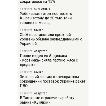
сократилось на 15%
6 АВГУСТА
|
ЭКОНОМИКА
Узбекистан готов поставлять
Кыргызстану до 20 тыс. тонн
топлива в месяц
6 АВГУСТА
|
В МИРЕ
США восстановили прежний
уровень обмена разведданными с
Украиной
6 АВГУСТА
|
ОБЩЕСТВО
После видео из Андижана
«Корзинка» сняла партию мяса с
продажи
6 АВГУСТА
|
В МИРЕ
Зеленский заявил о трехкратном
сокращении поставок Украине ракет
ПВО
6 АВГУСТА
|
ОБЩЕСТВО
В Ташкенте ограничили работу
рынка «Куйлюк»