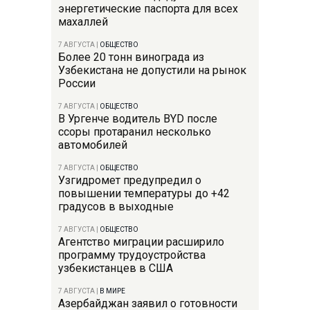
энергетические паспорта для всех
махаллей
7 АВГУСТА
|
ОБЩЕСТВО
Более 20 тонн винограда из
Узбекистана не допустили на рынок
России
7 АВГУСТА
|
ОБЩЕСТВО
В Ургенче водитель BYD после
ссоры протаранил несколько
автомобилей
7 АВГУСТА
|
ОБЩЕСТВО
Узгидромет предупредил о
повышении температуры до +42
градусов в выходные
7 АВГУСТА
|
ОБЩЕСТВО
Агентство миграции расширило
программу трудоустройства
узбекистанцев в США
7 АВГУСТА
|
В МИРЕ
Азербайджан заявил о готовности