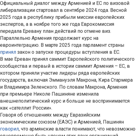
Официальный диалог между Арменией и ЕС по визовой
либерализации стартовал в сентябре 2024 года. Весной
2025 года в республику прибыли миссии европейских
экспертов, а в ноябре того же года Еврокомиссия
передала Еревану план действий по отмене виз.
Параллельно Армения продолжает курс на
евроинтеграцию. В марте 2025 года парламент страны
принял
закон о запуске процедуры вступления в ЕС.
В мае Ереван принял саммит Европейского политического
сообщества и первый в истории саммит Армения – ЕС, в
котором приняли участие лидеры ряда европейских
государств, включая Эммануэля Макрона, Кира Стармера
и Владимира Зеленского. По словам Макрона, Армения
при премьере Николе Пашиняне изменила
внешнеполитический курс и больше не воспринимается
как «сателлит России».
Говоря об отношениях между Евразийским
экономическим союзом (ЕАЭС) и Арменией, Пашинян
говорил
, что армянские власти понимают, что невозможно
одновременно быть членом этих двух организаций.