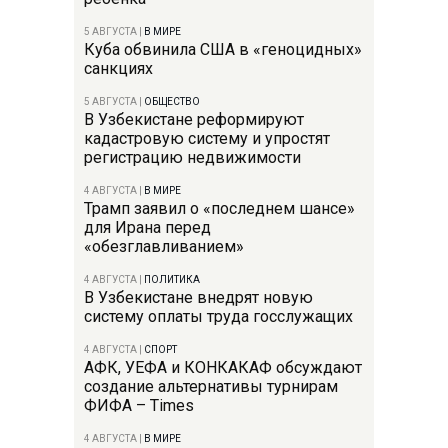
5 АВГУСТА
|
В МИРЕ
Куба обвинила США в «геноцидных»
санкциях
5 АВГУСТА
|
ОБЩЕСТВО
В Узбекистане реформируют
кадастровую систему и упростят
регистрацию недвижимости
4 АВГУСТА
|
В МИРЕ
Трамп заявил о «последнем шансе»
для Ирана перед
«обезглавливанием»
4 АВГУСТА
|
ПОЛИТИКА
В Узбекистане внедрят новую
систему оплаты труда госслужащих
4 АВГУСТА
|
СПОРТ
АФК, УЕФА и КОНКАКАФ обсуждают
создание альтернативы турнирам
ФИФА – Times
4 АВГУСТА
|
В МИРЕ