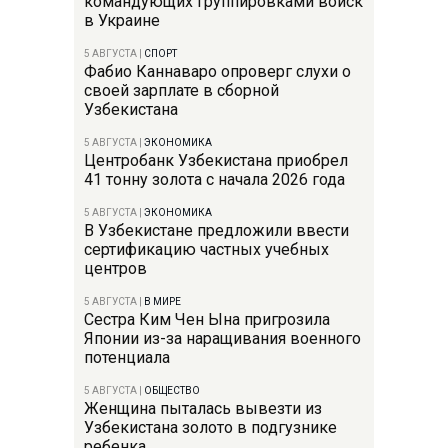
командующих группировками войск
в Украине
5 АВГУСТА
|
СПОРТ
Фабио Каннаваро опроверг слухи о
своей зарплате в сборной
Узбекистана
5 АВГУСТА
|
ЭКОНОМИКА
Центробанк Узбекистана приобрел
41 тонну золота с начала 2026 года
5 АВГУСТА
|
ЭКОНОМИКА
В Узбекистане предложили ввести
сертификацию частных учебных
центров
5 АВГУСТА
|
В МИРЕ
Сестра Ким Чен Ына пригрозила
Японии из-за наращивания военного
потенциала
5 АВГУСТА
|
ОБЩЕСТВО
Женщина пыталась вывезти из
Узбекистана золото в подгузнике
ребенка