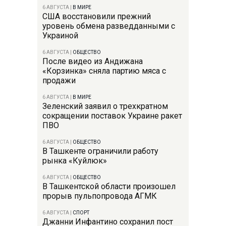
6 АВГУСТА
|
В МИРЕ
США восстановили прежний
уровень обмена разведданными с
Украиной
6 АВГУСТА
|
ОБЩЕСТВО
После видео из Андижана
«Корзинка» сняла партию мяса с
продажи
6 АВГУСТА
|
В МИРЕ
Зеленский заявил о трехкратном
сокращении поставок Украине ракет
ПВО
6 АВГУСТА
|
ОБЩЕСТВО
В Ташкенте ограничили работу
рынка «Куйлюк»
6 АВГУСТА
|
ОБЩЕСТВО
В Ташкентской области произошел
прорыв пульпопровода АГМК
6 АВГУСТА
|
СПОРТ
Джанни Инфантино сохранил пост