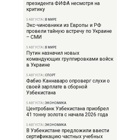
президента ФИФА несмотря на
критику
5 АВГУСТА
|
В МИРЕ
Экс-чиновники из Европы и РФ
провели тайную встречу по Украине
– СМИ
5 АВГУСТА
|
В МИРЕ
Путин назначил новых
командующих группировками войск
в Украине
5 АВГУСТА
|
СПОРТ
Фабио Каннаваро опроверг слухи о
своей зарплате в сборной
Узбекистана
5 АВГУСТА
|
ЭКОНОМИКА
Центробанк Узбекистана приобрел
41 тонну золота с начала 2026 года
5 АВГУСТА
|
ЭКОНОМИКА
В Узбекистане предложили ввести
сертификацию частных учебных