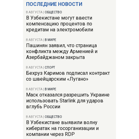
ПОСЛЕДНИЕ НОВОСТИ
8 АВГУСТА
|
ОБЩЕСТВО
В Узбекистане могут ввести
компенсацию процентов по
кредитам на электромобили
8 АВГУСТА
|
В МИРЕ
Пашинян заявил, что страница
конфликта между Арменией и
Азербайджаном закрыта
8 АВГУСТА
|
СПОРТ
Бехруз Каримов подписал контракт
со швейцарским «Лугано»
8 АВГУСТА
|
В МИРЕ
Маск отказался разрешить Украине
использовать Starlink для ударов
вглубь России
8 АВГУСТА
|
ОБЩЕСТВО
В Узбекистане выявили волну
кибератак на госорганизации и
компании через RDP