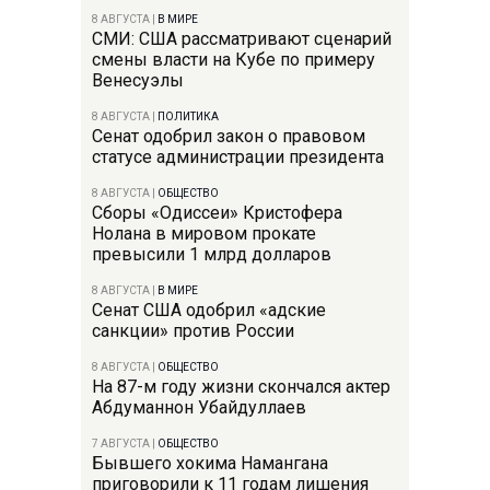
8 АВГУСТА
|
В МИРЕ
СМИ: США рассматривают сценарий
смены власти на Кубе по примеру
Венесуэлы
8 АВГУСТА
|
ПОЛИТИКА
Сенат одобрил закон о правовом
статусе администрации президента
8 АВГУСТА
|
ОБЩЕСТВО
Сборы «Одиссеи» Кристофера
Нолана в мировом прокате
превысили 1 млрд долларов
8 АВГУСТА
|
В МИРЕ
Сенат США одобрил «адские
санкции» против России
8 АВГУСТА
|
ОБЩЕСТВО
На 87-м году жизни скончался актер
Абдуманнон Убайдуллаев
7 АВГУСТА
|
ОБЩЕСТВО
Бывшего хокима Намангана
приговорили к 11 годам лишения