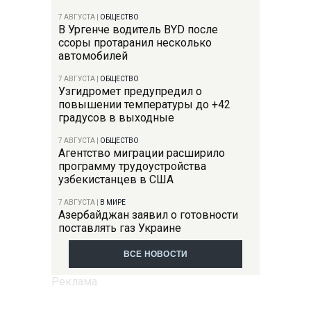
7 АВГУСТА
|
ОБЩЕСТВО
В Ургенче водитель BYD после
ссоры протаранил несколько
автомобилей
7 АВГУСТА
|
ОБЩЕСТВО
Узгидромет предупредил о
повышении температуры до +42
градусов в выходные
7 АВГУСТА
|
ОБЩЕСТВО
Агентство миграции расширило
программу трудоустройства
узбекистанцев в США
7 АВГУСТА
|
В МИРЕ
Азербайджан заявил о готовности
поставлять газ Украине
ВСЕ НОВОСТИ