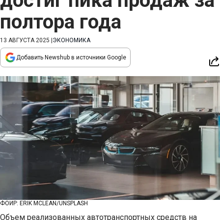
достиг пика продаж за
полтора года
13 АВГУСТА 2025
|
ЭКОНОМИКА
Добавить Newshub в источники Google
ФОИР: ERIK MCLEAN/UNSPLASH
Объем реализованных автотранспортных средств на