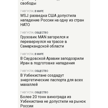
свободы
7 АВГУСТА
|
В МИРЕ
WSJ: разведка США допустила
нападение России на одну из стран
НАТО
7 АВГУСТА
|
ОБЩЕСТВО
Грузовик MAN загорелся и
перевернулся на трассе в
Самаркандской области
7 АВГУСТА
|
В МИРЕ
В Саудовской Аравии заподозрили
Иран в подготовке нападения
7 АВГУСТА
|
ОБЩЕСТВО
В Узбекистане создадут
энергетические паспорта для всех
махаллей
7 АВГУСТА
|
ОБЩЕСТВО
Более 20 тонн винограда из
Узбекистана не допустили на рынок
России