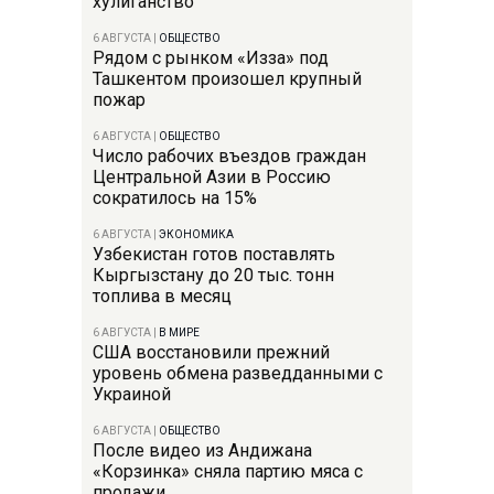
хулиганство
6 АВГУСТА
|
ОБЩЕСТВО
Рядом с рынком «Изза» под
Ташкентом произошел крупный
пожар
6 АВГУСТА
|
ОБЩЕСТВО
Число рабочих въездов граждан
Центральной Азии в Россию
сократилось на 15%
6 АВГУСТА
|
ЭКОНОМИКА
Узбекистан готов поставлять
Кыргызстану до 20 тыс. тонн
топлива в месяц
6 АВГУСТА
|
В МИРЕ
США восстановили прежний
уровень обмена разведданными с
Украиной
6 АВГУСТА
|
ОБЩЕСТВО
После видео из Андижана
«Корзинка» сняла партию мяса с
продажи