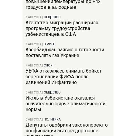
повышении температуры до +42
градусов в выходные
7 АВГУСТА
|
ОБЩЕСТВО
Агентство миграции расширило
программу трудоустройства
узбекистанцев в США
7 АВГУСТА
|
В МИРЕ
Азербайджан заявил о готовности
поставлять газ Украине
7 АВГУСТА
|
СПОРТ
УЕФА отказалась снимать бойкот
соревнований ФИФА после
извинений Инфантино
6 АВГУСТА
|
ОБЩЕСТВО
Июль в Узбекистане оказался
значительно жарче климатической
нормы
6 АВГУСТА
|
ПОЛИТИКА
Депутаты одобрили законопроект о
конфискации авто за дорожное