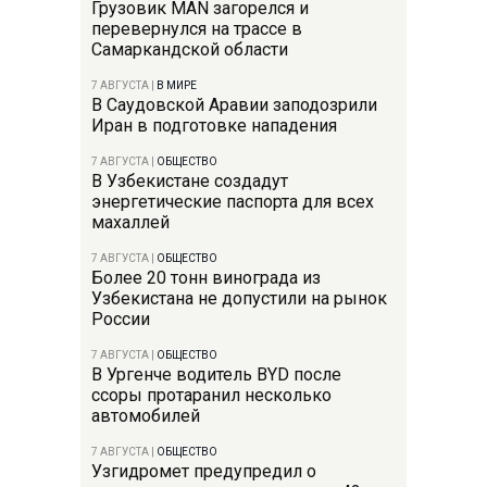
Грузовик MAN загорелся и
перевернулся на трассе в
Самаркандской области
7 АВГУСТА
|
В МИРЕ
В Саудовской Аравии заподозрили
Иран в подготовке нападения
7 АВГУСТА
|
ОБЩЕСТВО
В Узбекистане создадут
энергетические паспорта для всех
махаллей
7 АВГУСТА
|
ОБЩЕСТВО
Более 20 тонн винограда из
Узбекистана не допустили на рынок
России
7 АВГУСТА
|
ОБЩЕСТВО
В Ургенче водитель BYD после
ссоры протаранил несколько
автомобилей
7 АВГУСТА
|
ОБЩЕСТВО
Узгидромет предупредил о