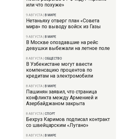
или что похуже»
9 АВГУСТА
|
В МИРЕ
Нетаньяху отверг план «Совета
мира» по выводу войск из Газы
9 АВГУСТА
|
В МИРЕ
В Москве опоздавшие на рейс
девушки выбежали на летное поле
8 АВГУСТА
|
ОБЩЕСТВО
В Узбекистане могут ввести
компенсацию процентов по
кредитам на электромобили
8 АВГУСТА
|
В МИРЕ
Пашинян заявил, что страница
конфликта между Арменией и
Азербайджаном закрыта
8 АВГУСТА
|
СПОРТ
Бехруз Каримов подписал контракт
со швейцарским «Лугано»
8 АВГУСТА
|
В МИРЕ