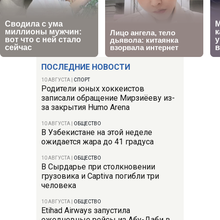
ПОСЛЕДНИЕ НОВОСТИ
10 АВГУСТА
|
СПОРТ
Родители юных хоккеистов
записали обращение Мирзиёеву из-
за закрытия Humo Arena
10 АВГУСТА
|
ОБЩЕСТВО
В Узбекистане на этой неделе
ожидается жара до 41 градуса
10 АВГУСТА
|
ОБЩЕСТВО
В Сырдарье при столкновении
грузовика и Captiva погибли три
человека
10 АВГУСТА
|
ОБЩЕСТВО
Etihad Airways запустила
ежедневные рейсы из Абу-Даби в