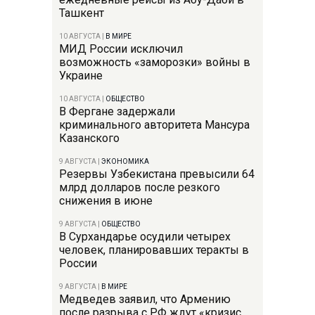
Ташкент
10 АВГУСТА
|
В МИРЕ
МИД России исключил
возможность «заморозки» войны в
Украине
10 АВГУСТА
|
ОБЩЕСТВО
В Фергане задержали
криминального авторитета Мансура
Казанского
9 АВГУСТА
|
ЭКОНОМИКА
Резервы Узбекистана превысили 64
млрд долларов после резкого
снижения в июне
9 АВГУСТА
|
ОБЩЕСТВО
В Сурхандарье осудили четырех
человек, планировавших теракты в
России
9 АВГУСТА
|
В МИРЕ
Медведев заявил, что Армению
после разрыва с РФ ждут «кризис