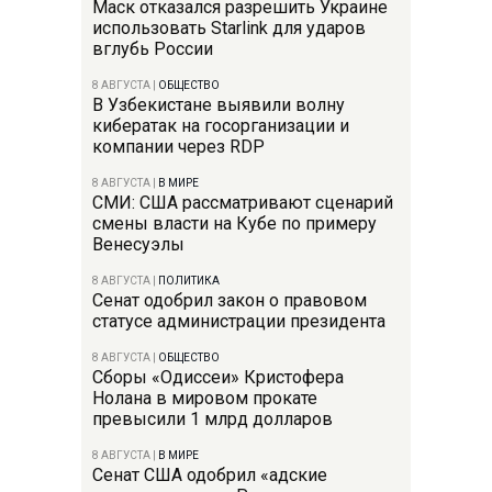
Маск отказался разрешить Украине
использовать Starlink для ударов
вглубь России
8 АВГУСТА
|
ОБЩЕСТВО
В Узбекистане выявили волну
кибератак на госорганизации и
компании через RDP
8 АВГУСТА
|
В МИРЕ
СМИ: США рассматривают сценарий
смены власти на Кубе по примеру
Венесуэлы
8 АВГУСТА
|
ПОЛИТИКА
Сенат одобрил закон о правовом
статусе администрации президента
8 АВГУСТА
|
ОБЩЕСТВО
Сборы «Одиссеи» Кристофера
Нолана в мировом прокате
превысили 1 млрд долларов
8 АВГУСТА
|
В МИРЕ
Сенат США одобрил «адские