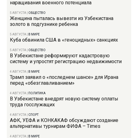
наращивания военного потенциала
5 АВГУСТА
|
ОБЩЕСТВО
Женщина пыталась вывезти из Узбекистана
золото в подгузнике ребенка
5 АВГУСТА
|
В МИРЕ
Куба обвинила США в «геноцидных» санкциях
5 АВГУСТА
|
ОБЩЕСТВО
В Узбекистане реформируют кадастровую
систему и упростят регистрацию недвижимости
4 АВГУСТА
|
В МИРЕ
Трамп заявил о «последнем шансе» для Ирана
перед «обезглавливанием»
4 АВГУСТА
|
ПОЛИТИКА
В Узбекистане внедрят новую систему оплаты
труда госслужащих
4 АВГУСТА
|
СПОРТ
АФК, УЕФА и КОНКАКАФ обсуждают создание
альтернативы турнирам ФИФА – Times
4 АВГУСТА
|
В МИРЕ