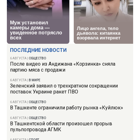
ПОСЛЕДНИЕ НОВОСТИ
6 АВГУСТА
|
ОБЩЕСТВО
После видео из Андижана «Корзинка» сняла
партию мяса с продажи
6 АВГУСТА
|
В МИРЕ
Зеленский заявил о трехкратном сокращении
поставок Украине ракет ПВО
6 АВГУСТА
|
ОБЩЕСТВО
В Ташкенте ограничили работу рынка «Куйлюк»
6 АВГУСТА
|
ОБЩЕСТВО
В Ташкентской области произошел прорыв
пульпопровода АГМК
6 АВГУСТА
|
СПОРТ