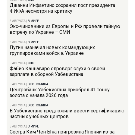
Джанни Инфантино сохранил пост президента
ФИФА несмотря на критику
5 АВГУСТА
|
В МИРЕ
Экс-чиновники из Европы и РФ провели тайную
встречу по Украине – СМИ
5 АВГУСТА
|
В МИРЕ
Путин назначил новых командующих
группировками войск в Украине
5 АВГУСТА
|
СПОРТ
Фабио Каннаваро опроверг слухи о своей
зарплате в сборной Узбекистана
5 АВГУСТА
|
ЭКОНОМИКА
Центробанк Узбекистана приобрел 41 тонну
золота с начала 2026 года
5 АВГУСТА
|
ЭКОНОМИКА
В Узбекистане предложили ввести сертификацию
частных учебных центров
5 АВГУСТА
|
В МИРЕ
Сестра Ким Чен Ына пригрозила Японии из-за