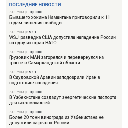
ПОСЛЕДНИЕ НОВОСТИ
7 АВГУСТА
|
ОБЩЕСТВО
Бывшего хокима Намангана приговорили к 11
годам лишения свободы
7 АВГУСТА
|
В МИРЕ
WSJ: разведка США допустила нападение России
на одну из стран НАТО
7 АВГУСТА
|
ОБЩЕСТВО
Грузовик MAN загорелся и перевернулся на
трассе в Самаркандской области
7 АВГУСТА
|
В МИРЕ
В Саудовской Аравии заподозрили Иран в
подготовке нападения
7 АВГУСТА
|
ОБЩЕСТВО
В Узбекистане создадут энергетические паспорта
для всех махаллей
7 АВГУСТА
|
ОБЩЕСТВО
Более 20 тонн винограда из Узбекистана не
допустили на рынок России