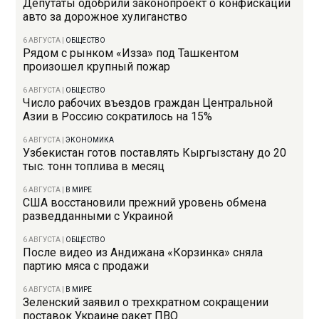
Депутаты одобрили законопроект о конфискации
авто за дорожное хулиганство
6 АВГУСТА
|
ОБЩЕСТВО
Рядом с рынком «Изза» под Ташкентом
произошел крупный пожар
6 АВГУСТА
|
ОБЩЕСТВО
Число рабочих въездов граждан Центральной
Азии в Россию сократилось на 15%
6 АВГУСТА
|
ЭКОНОМИКА
Узбекистан готов поставлять Кыргызстану до 20
тыс. тонн топлива в месяц
6 АВГУСТА
|
В МИРЕ
США восстановили прежний уровень обмена
разведданными с Украиной
6 АВГУСТА
|
ОБЩЕСТВО
После видео из Андижана «Корзинка» сняла
партию мяса с продажи
6 АВГУСТА
|
В МИРЕ
Зеленский заявил о трехкратном сокращении
поставок Украине ракет ПВО