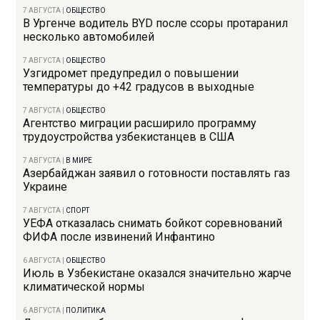
7 АВГУСТА
|
ОБЩЕСТВО
В Ургенче водитель BYD после ссоры протаранил
несколько автомобилей
7 АВГУСТА
|
ОБЩЕСТВО
Узгидромет предупредил о повышении
температуры до +42 градусов в выходные
7 АВГУСТА
|
ОБЩЕСТВО
Агентство миграции расширило программу
трудоустройства узбекистанцев в США
7 АВГУСТА
|
В МИРЕ
Азербайджан заявил о готовности поставлять газ
Украине
7 АВГУСТА
|
СПОРТ
УЕФА отказалась снимать бойкот соревнований
ФИФА после извинений Инфантино
6 АВГУСТА
|
ОБЩЕСТВО
Июль в Узбекистане оказался значительно жарче
климатической нормы
6 АВГУСТА
|
ПОЛИТИКА