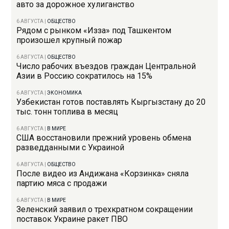
авто за дорожное хулиганство
6 АВГУСТА
|
ОБЩЕСТВО
Рядом с рынком «Изза» под Ташкентом
произошел крупный пожар
6 АВГУСТА
|
ОБЩЕСТВО
Число рабочих въездов граждан Центральной
Азии в Россию сократилось на 15%
6 АВГУСТА
|
ЭКОНОМИКА
Узбекистан готов поставлять Кыргызстану до 20
тыс. тонн топлива в месяц
6 АВГУСТА
|
В МИРЕ
США восстановили прежний уровень обмена
разведданными с Украиной
6 АВГУСТА
|
ОБЩЕСТВО
После видео из Андижана «Корзинка» сняла
партию мяса с продажи
6 АВГУСТА
|
В МИРЕ
Зеленский заявил о трехкратном сокращении
поставок Украине ракет ПВО