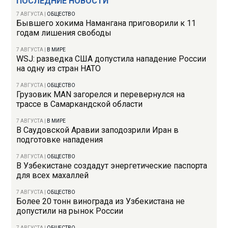
ПОСЛЕДНИЕ НОВОСТИ
7 АВГУСТА
|
ОБЩЕСТВО
Бывшего хокима Намангана приговорили к 11
годам лишения свободы
7 АВГУСТА
|
В МИРЕ
WSJ: разведка США допустила нападение России
на одну из стран НАТО
7 АВГУСТА
|
ОБЩЕСТВО
Грузовик MAN загорелся и перевернулся на
трассе в Самаркандской области
7 АВГУСТА
|
В МИРЕ
В Саудовской Аравии заподозрили Иран в
подготовке нападения
7 АВГУСТА
|
ОБЩЕСТВО
В Узбекистане создадут энергетические паспорта
для всех махаллей
7 АВГУСТА
|
ОБЩЕСТВО
Более 20 тонн винограда из Узбекистана не
допустили на рынок России
7 АВГУСТА
|
ОБЩЕСТВО