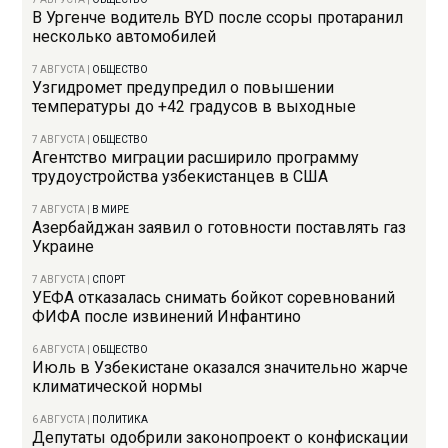
В Ургенче водитель BYD после ссоры протаранил
несколько автомобилей
7 АВГУСТА
|
ОБЩЕСТВО
Узгидромет предупредил о повышении
температуры до +42 градусов в выходные
7 АВГУСТА
|
ОБЩЕСТВО
Агентство миграции расширило программу
трудоустройства узбекистанцев в США
7 АВГУСТА
|
В МИРЕ
Азербайджан заявил о готовности поставлять газ
Украине
7 АВГУСТА
|
СПОРТ
УЕФА отказалась снимать бойкот соревнований
ФИФА после извинений Инфантино
6 АВГУСТА
|
ОБЩЕСТВО
Июль в Узбекистане оказался значительно жарче
климатической нормы
6 АВГУСТА
|
ПОЛИТИКА
Депутаты одобрили законопроект о конфискации