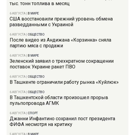
тыс. тонн топлива в месяц
6 АВГУСТА
|
В МИРЕ
США восстановили прежний уровень обмена
разведданными с Украиной
6 АВГУСТА
|
ОБЩЕСТВО
После видео из Андижана «Корзинка» сняла
партию мяса с продажи
6 АВГУСТА
|
В МИРЕ
Зеленский заявил о трехкратном сокращении
поставок Украине ракет ПВО
6 АВГУСТА
|
ОБЩЕСТВО
В Ташкенте ограничили работу рынка «Куйлюк»
6 АВГУСТА
|
ОБЩЕСТВО
В Ташкентской области произошел прорыв
пульпопровода АГМК
6 АВГУСТА
|
СПОРТ
Джанни Инфантино сохранил пост президента
ФИФА несмотря на критику
5 АВГУСТА
|
В МИРЕ