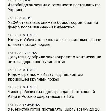
7 АВГУСТА
|
В МИРЕ
Азербайджан заявил о готовности поставлять газ
Украине
7 АВГУСТА
|
СПОРТ
УЕФА отказалась снимать бойкот соревнований
ФИФА после извинений Инфантино
6 АВГУСТА
|
ОБЩЕСТВО
Июль в Узбекистане оказался значительно жарче
климатической нормы
6 АВГУСТА
|
ПОЛИТИКА
Депутаты одобрили законопроект о конфискации
авто за дорожное хулиганство
6 АВГУСТА
|
ОБЩЕСТВО
Рядом с рынком «Изза» под Ташкентом
произошел крупный пожар
6 АВГУСТА
|
ОБЩЕСТВО
Число рабочих въездов граждан Центральной
Азии в Россию сократилось на 15%
6 АВГУСТА
|
ЭКОНОМИКА
Узбекистан готов поставлять Кыргызстану до 20