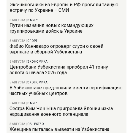
Экс-чиновники из Европы и РФ провели тайную
встречу по Украине – СМИ
5 АВГУСТА
|
В МИРЕ
Путин назначил новых командующих
группировками войск в Украине
5 АВГУСТА
|
СПОРТ
Фабио Каннаваро опроверг слухи о своей
зарплате в сборной Узбекистана
5 АВГУСТА
|
ЭКОНОМИКА
Центробанк Узбекистана приобрел 41 тонну
золота с начала 2026 года
5 АВГУСТА
|
ЭКОНОМИКА
В Узбекистане предложили ввести сертификацию
частных учебных центров
5 АВГУСТА
|
В МИРЕ
Сестра Ким Чен Ына пригрозила Японии из-за
наращивания военного потенциала
5 АВГУСТА
|
ОБЩЕСТВО
Женщина пыталась вывезти из Узбекистана