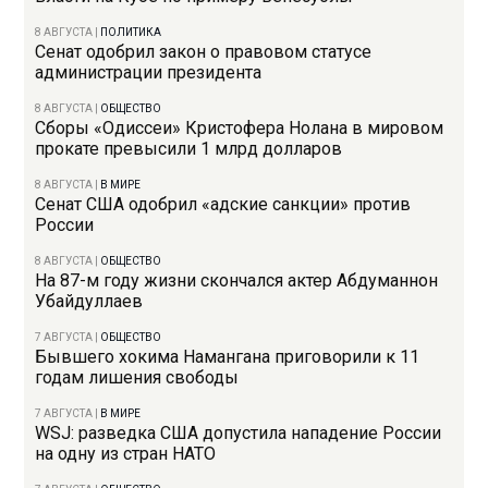
8 АВГУСТА
|
ПОЛИТИКА
Сенат одобрил закон о правовом статусе
администрации президента
8 АВГУСТА
|
ОБЩЕСТВО
Сборы «Одиссеи» Кристофера Нолана в мировом
прокате превысили 1 млрд долларов
8 АВГУСТА
|
В МИРЕ
Сенат США одобрил «адские санкции» против
России
8 АВГУСТА
|
ОБЩЕСТВО
На 87-м году жизни скончался актер Абдуманнон
Убайдуллаев
7 АВГУСТА
|
ОБЩЕСТВО
Бывшего хокима Намангана приговорили к 11
годам лишения свободы
7 АВГУСТА
|
В МИРЕ
WSJ: разведка США допустила нападение России
на одну из стран НАТО