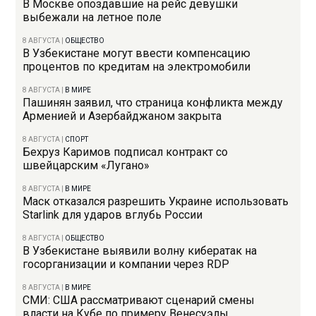
В Москве опоздавшие на рейс девушки
выбежали на летное поле
8 АВГУСТА
|
ОБЩЕСТВО
В Узбекистане могут ввести компенсацию
процентов по кредитам на электромобили
8 АВГУСТА
|
В МИРЕ
Пашинян заявил, что страница конфликта между
Арменией и Азербайджаном закрыта
8 АВГУСТА
|
СПОРТ
Бехруз Каримов подписал контракт со
швейцарским «Лугано»
8 АВГУСТА
|
В МИРЕ
Маск отказался разрешить Украине использовать
Starlink для ударов вглубь России
8 АВГУСТА
|
ОБЩЕСТВО
В Узбекистане выявили волну кибератак на
госорганизации и компании через RDP
8 АВГУСТА
|
В МИРЕ
СМИ: США рассматривают сценарий смены
власти на Кубе по примеру Венесуэлы