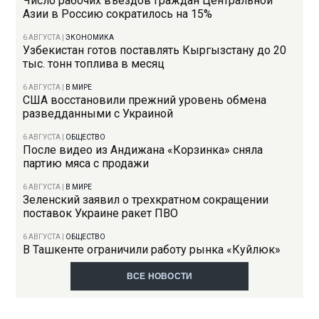
Число рабочих въездов граждан Центральной
Азии в Россию сократилось на 15%
6 АВГУСТА
|
ЭКОНОМИКА
Узбекистан готов поставлять Кыргызстану до 20
тыс. тонн топлива в месяц
6 АВГУСТА
|
В МИРЕ
США восстановили прежний уровень обмена
разведданными с Украиной
6 АВГУСТА
|
ОБЩЕСТВО
После видео из Андижана «Корзинка» сняла
партию мяса с продажи
6 АВГУСТА
|
В МИРЕ
Зеленский заявил о трехкратном сокращении
поставок Украине ракет ПВО
6 АВГУСТА
|
ОБЩЕСТВО
В Ташкенте ограничили работу рынка «Куйлюк»
ВСЕ НОВОСТИ