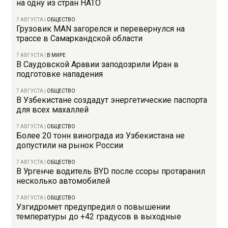
на одну из стран НАТО
7 АВГУСТА
|
ОБЩЕСТВО
Грузовик MAN загорелся и перевернулся на
трассе в Самаркандской области
7 АВГУСТА
|
В МИРЕ
В Саудовской Аравии заподозрили Иран в
подготовке нападения
7 АВГУСТА
|
ОБЩЕСТВО
В Узбекистане создадут энергетические паспорта
для всех махаллей
7 АВГУСТА
|
ОБЩЕСТВО
Более 20 тонн винограда из Узбекистана не
допустили на рынок России
7 АВГУСТА
|
ОБЩЕСТВО
В Ургенче водитель BYD после ссоры протаранил
несколько автомобилей
7 АВГУСТА
|
ОБЩЕСТВО
Узгидромет предупредил о повышении
температуры до +42 градусов в выходные