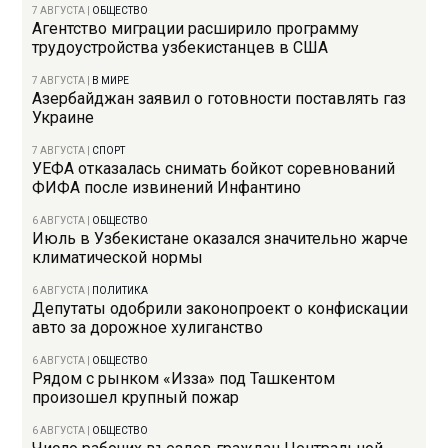
7 АВГУСТА
|
ОБЩЕСТВО
Агентство миграции расширило программу
трудоустройства узбекистанцев в США
7 АВГУСТА
|
В МИРЕ
Азербайджан заявил о готовности поставлять газ
Украине
7 АВГУСТА
|
СПОРТ
УЕФА отказалась снимать бойкот соревнований
ФИФА после извинений Инфантино
6 АВГУСТА
|
ОБЩЕСТВО
Июль в Узбекистане оказался значительно жарче
климатической нормы
6 АВГУСТА
|
ПОЛИТИКА
Депутаты одобрили законопроект о конфискации
авто за дорожное хулиганство
6 АВГУСТА
|
ОБЩЕСТВО
Рядом с рынком «Изза» под Ташкентом
произошел крупный пожар
6 АВГУСТА
|
ОБЩЕСТВО