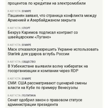
процентов по кредитам на электромобили
8 АВГУСТА
|
В МИРЕ
Пашинян заявил, что страница конфликта между
Арменией и Азербайджаном закрыта
8 АВГУСТА
|
СПОРТ
Бехруз Каримов подписал контракт со
швейцарским «Лугано»
8 АВГУСТА
|
В МИРЕ
Маск отказался разрешить Украине использовать
Starlink для ударов вглубь России
8 АВГУСТА
|
ОБЩЕСТВО
В Узбекистане выявили волну кибератак на
госорганизации и компании через RDP
8 АВГУСТА
|
В МИРЕ
СМИ: США рассматривают сценарий смены
власти на Кубе по примеру Венесуэлы
8 АВГУСТА
|
ПОЛИТИКА
Сенат одобрил закон о правовом статусе
администрации президента