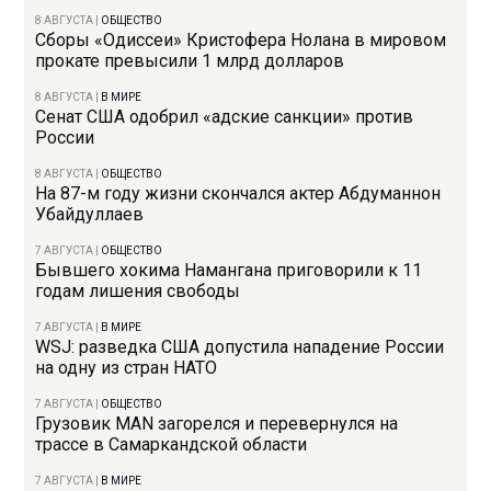
8 АВГУСТА
|
ОБЩЕСТВО
Сборы «Одиссеи» Кристофера Нолана в мировом
прокате превысили 1 млрд долларов
8 АВГУСТА
|
В МИРЕ
Сенат США одобрил «адские санкции» против
России
8 АВГУСТА
|
ОБЩЕСТВО
На 87-м году жизни скончался актер Абдуманнон
Убайдуллаев
7 АВГУСТА
|
ОБЩЕСТВО
Бывшего хокима Намангана приговорили к 11
годам лишения свободы
7 АВГУСТА
|
В МИРЕ
WSJ: разведка США допустила нападение России
на одну из стран НАТО
7 АВГУСТА
|
ОБЩЕСТВО
Грузовик MAN загорелся и перевернулся на
трассе в Самаркандской области
7 АВГУСТА
|
В МИРЕ