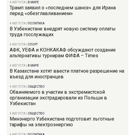
4 АВГУСТА
|
В МИРЕ
Трамп заявил о «последнем шансе» для Ирана
перед «обезглавливанием»
4 АВГУСТА
|
ПОЛИТИКА
В Узбекистане внедрят новую систему оплаты
труда госслужащих
4 АВГУСТА
|
СПОРТ
АФК, УЕФА и КОНКАКАФ обсуждают создание
альтернативы турнирам ФИФА – Times
4 АВГУСТА
|
В МИРЕ
В Казахстане хотят ввести платное разрешение на
въезд для иностранцев
4 АВГУСТА
|
ОБЩЕСТВО
Обвиняемого в участии в экстремистской
организации экстрадировали из Польши в
Узбекистан
4 АВГУСТА
|
ОБЩЕСТВО
Минэнерго Узбекистана подготовит льготные
тарифы на электроэнергию
4 АВГУСТА
|
ПОЛИТИКА