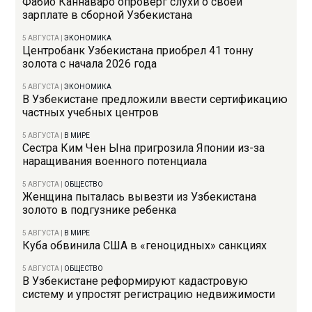
Фабио Каннаваро опроверг слухи о своей
зарплате в сборной Узбекистана
5 АВГУСТА
|
ЭКОНОМИКА
Центробанк Узбекистана приобрел 41 тонну
золота с начала 2026 года
5 АВГУСТА
|
ЭКОНОМИКА
В Узбекистане предложили ввести сертификацию
частных учебных центров
5 АВГУСТА
|
В МИРЕ
Сестра Ким Чен Ына пригрозила Японии из-за
наращивания военного потенциала
5 АВГУСТА
|
ОБЩЕСТВО
Женщина пыталась вывезти из Узбекистана
золото в подгузнике ребенка
5 АВГУСТА
|
В МИРЕ
Куба обвинила США в «геноцидных» санкциях
5 АВГУСТА
|
ОБЩЕСТВО
В Узбекистане реформируют кадастровую
систему и упростят регистрацию недвижимости