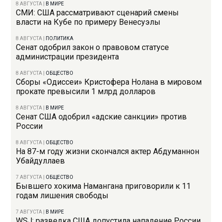
8 АВГУСТА
|
В МИРЕ
СМИ: США рассматривают сценарий смены
власти на Кубе по примеру Венесуэлы
8 АВГУСТА
|
ПОЛИТИКА
Сенат одобрил закон о правовом статусе
администрации президента
8 АВГУСТА
|
ОБЩЕСТВО
Сборы «Одиссеи» Кристофера Нолана в мировом
прокате превысили 1 млрд долларов
8 АВГУСТА
|
В МИРЕ
Сенат США одобрил «адские санкции» против
России
8 АВГУСТА
|
ОБЩЕСТВО
На 87-м году жизни скончался актер Абдуманнон
Убайдуллаев
7 АВГУСТА
|
ОБЩЕСТВО
Бывшего хокима Намангана приговорили к 11
годам лишения свободы
7 АВГУСТА
|
В МИРЕ
WSJ: разведка США допустила нападение России