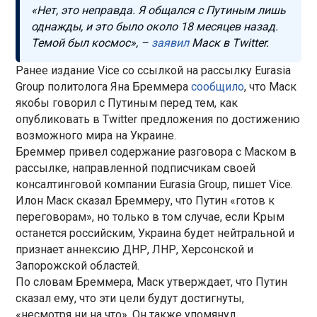
«Нет, это неправда. Я общался с Путиным лишь
однажды, и это было около 18 месяцев назад.
Темой был космос», –
заявил
Маск в Twitter.
Ранее издание Vice со ссылкой на рассылку Eurasia
Group политолога Яна Бреммера
сообщило
, что Маск
якобы говорил с Путиным перед тем, как
опубликовать в Twitter предложения по достижению
возможного мира на Украине.
Бреммер привел содержание разговора с Маском в
рассылке, направленной подписчикам своей
консалтинговой компании Eurasia Group, пишет Vice.
Илон Маск сказал Бреммеру, что Путин «готов к
переговорам», но только в том случае, если Крым
останется российским, Украина будет нейтральной и
признает аннексию ДНР, ЛНР, Херсонской и
Запорожской областей.
По словам Бреммера, Маск утверждает, что Путин
сказал ему, что эти цели будут достигнуты,
«несмотря ни на что». Он также упомянул