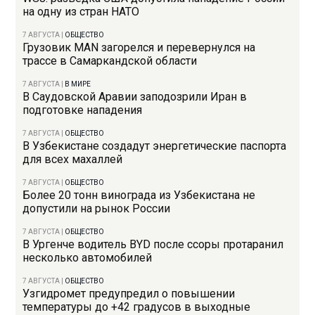
на одну из стран НАТО
7 АВГУСТА
|
ОБЩЕСТВО
Грузовик MAN загорелся и перевернулся на
трассе в Самаркандской области
7 АВГУСТА
|
В МИРЕ
В Саудовской Аравии заподозрили Иран в
подготовке нападения
7 АВГУСТА
|
ОБЩЕСТВО
В Узбекистане создадут энергетические паспорта
для всех махаллей
7 АВГУСТА
|
ОБЩЕСТВО
Более 20 тонн винограда из Узбекистана не
допустили на рынок России
7 АВГУСТА
|
ОБЩЕСТВО
В Ургенче водитель BYD после ссоры протаранил
несколько автомобилей
7 АВГУСТА
|
ОБЩЕСТВО
Узгидромет предупредил о повышении
температуры до +42 градусов в выходные