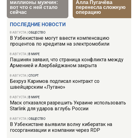
ПОСЛЕДНИЕ НОВОСТИ
8 АВГУСТА
|
ОБЩЕСТВО
В Узбекистане могут ввести компенсацию
процентов по кредитам на электромобили
8 АВГУСТА
|
В МИРЕ
Пашинян заявил, что страница конфликта между
Арменией и Азербайджаном закрыта
8 АВГУСТА
|
СПОРТ
Бехруз Каримов подписал контракт со
швейцарским «Лугано»
8 АВГУСТА
|
В МИРЕ
Маск отказался разрешить Украине использовать
Starlink для ударов вглубь России
8 АВГУСТА
|
ОБЩЕСТВО
В Узбекистане выявили волну кибератак на
госорганизации и компании через RDP