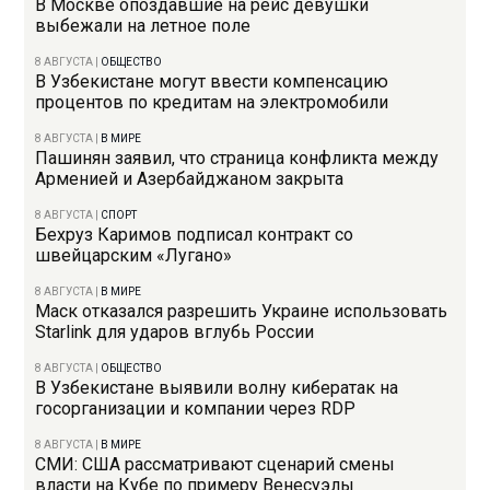
В Москве опоздавшие на рейс девушки
выбежали на летное поле
8 АВГУСТА
|
ОБЩЕСТВО
В Узбекистане могут ввести компенсацию
процентов по кредитам на электромобили
8 АВГУСТА
|
В МИРЕ
Пашинян заявил, что страница конфликта между
Арменией и Азербайджаном закрыта
8 АВГУСТА
|
СПОРТ
Бехруз Каримов подписал контракт со
швейцарским «Лугано»
8 АВГУСТА
|
В МИРЕ
Маск отказался разрешить Украине использовать
Starlink для ударов вглубь России
8 АВГУСТА
|
ОБЩЕСТВО
В Узбекистане выявили волну кибератак на
госорганизации и компании через RDP
8 АВГУСТА
|
В МИРЕ
СМИ: США рассматривают сценарий смены
власти на Кубе по примеру Венесуэлы