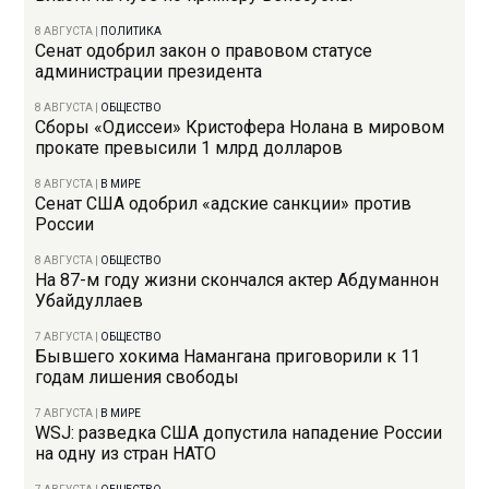
8 АВГУСТА
|
ПОЛИТИКА
Сенат одобрил закон о правовом статусе
администрации президента
8 АВГУСТА
|
ОБЩЕСТВО
Сборы «Одиссеи» Кристофера Нолана в мировом
прокате превысили 1 млрд долларов
8 АВГУСТА
|
В МИРЕ
Сенат США одобрил «адские санкции» против
России
8 АВГУСТА
|
ОБЩЕСТВО
На 87-м году жизни скончался актер Абдуманнон
Убайдуллаев
7 АВГУСТА
|
ОБЩЕСТВО
Бывшего хокима Намангана приговорили к 11
годам лишения свободы
7 АВГУСТА
|
В МИРЕ
WSJ: разведка США допустила нападение России
на одну из стран НАТО