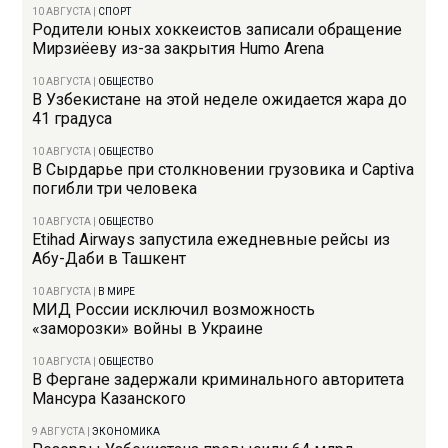
10 АВГУСТА
|
СПОРТ
Родители юных хоккеистов записали обращение
Мирзиёеву из-за закрытия Humo Arena
10 АВГУСТА
|
ОБЩЕСТВО
В Узбекистане на этой неделе ожидается жара до
41 градуса
10 АВГУСТА
|
ОБЩЕСТВО
В Сырдарье при столкновении грузовика и Captiva
погибли три человека
10 АВГУСТА
|
ОБЩЕСТВО
Etihad Airways запустила ежедневные рейсы из
Абу-Даби в Ташкент
10 АВГУСТА
|
В МИРЕ
МИД России исключил возможность
«заморозки» войны в Украине
10 АВГУСТА
|
ОБЩЕСТВО
В Фергане задержали криминального авторитета
Мансура Казанского
9 АВГУСТА
|
ЭКОНОМИКА