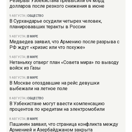
Резервы Узбекистана превысили 64 млрд
долларов после резкого снижения в июне
9 АВГУСТА
|
ОБЩЕСТВО
В Сурхандарье осудили четырех человек,
планировавших теракты в России
9 АВГУСТА
|
В МИРЕ
Медведев заявил, что Армению после разрыва с
РФ ждут «кризис или что похуже»
9 АВГУСТА
|
В МИРЕ
Нетаньяху отверг план «Совета мира» по выводу
войск из Газы
9 АВГУСТА
|
В МИРЕ
В Москве опоздавшие на рейс девушки
выбежали на летное поле
8 АВГУСТА
|
ОБЩЕСТВО
В Узбекистане могут ввести компенсацию
процентов по кредитам на электромобили
8 АВГУСТА
|
В МИРЕ
Пашинян заявил, что страница конфликта между
Арменией и Азербайджаном закрыта