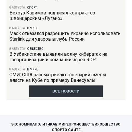
8 АВГУСТА
|
СПОРТ
Бехруз Каримов подписал контракт со
швейцарским «Лугано»
8 АВГУСТА
|
В МИРЕ
Маск отказался разрешить Украине использовать
Starlink для ударов вглубь России
8 АВГУСТА
|
ОБЩЕСТВО
В Узбекистане выявили волну кибератак на
госорганизации и компании через RDP
8 АВГУСТА
|
В МИРЕ
СМИ: США рассматривают сценарий смены
власти на Кубе по примеру Венесуэлы
ВСЕ НОВОСТИ
ЭКОНОМИКА
ПОЛИТИКА
В МИРЕ
ПРОИСШЕСТВИЯ
ОБЩЕСТВО
СПОРТ
О САЙТЕ