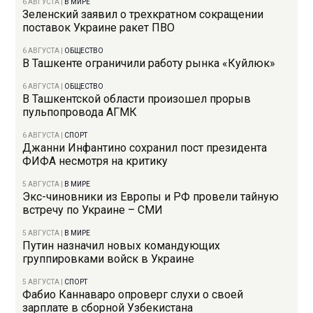
6 АВГУСТА
|
В МИРЕ
Зеленский заявил о трехкратном сокращении
поставок Украине ракет ПВО
6 АВГУСТА
|
ОБЩЕСТВО
В Ташкенте ограничили работу рынка «Куйлюк»
6 АВГУСТА
|
ОБЩЕСТВО
В Ташкентской области произошел прорыв
пульпопровода АГМК
6 АВГУСТА
|
СПОРТ
Джанни Инфантино сохранил пост президента
ФИФА несмотря на критику
5 АВГУСТА
|
В МИРЕ
Экс-чиновники из Европы и РФ провели тайную
встречу по Украине – СМИ
5 АВГУСТА
|
В МИРЕ
Путин назначил новых командующих
группировками войск в Украине
5 АВГУСТА
|
СПОРТ
Фабио Каннаваро опроверг слухи о своей
зарплате в сборной Узбекистана