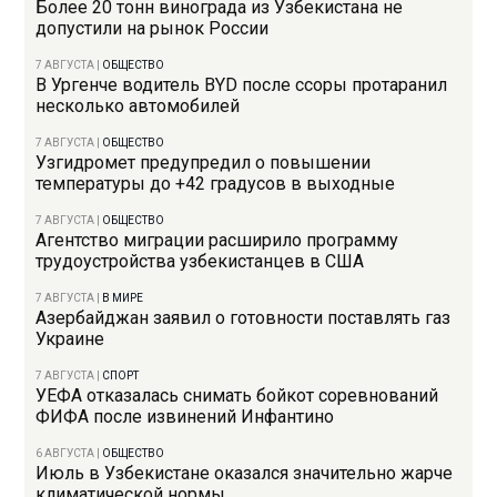
Более 20 тонн винограда из Узбекистана не
допустили на рынок России
7 АВГУСТА
|
ОБЩЕСТВО
В Ургенче водитель BYD после ссоры протаранил
несколько автомобилей
7 АВГУСТА
|
ОБЩЕСТВО
Узгидромет предупредил о повышении
температуры до +42 градусов в выходные
7 АВГУСТА
|
ОБЩЕСТВО
Агентство миграции расширило программу
трудоустройства узбекистанцев в США
7 АВГУСТА
|
В МИРЕ
Азербайджан заявил о готовности поставлять газ
Украине
7 АВГУСТА
|
СПОРТ
УЕФА отказалась снимать бойкот соревнований
ФИФА после извинений Инфантино
6 АВГУСТА
|
ОБЩЕСТВО
Июль в Узбекистане оказался значительно жарче
климатической нормы