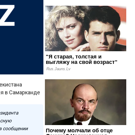
екистана
ся в Самарканде
езидента
асную
в сообщении