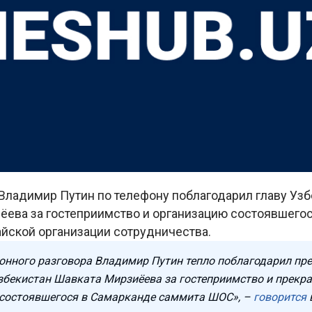
Владимир Путин по телефону поблагодарил главу Узб
ёева за гостеприимство и организацию состоявшего
йской организации сотрудничества.
фонного разговора Владимир Путин тепло поблагодарил пр
збекистан Шавката Мирзиёева за гостеприимство и прекр
состоявшегося в Самарканде саммита ШОС», –
говорится