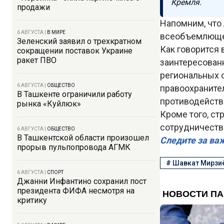
Кремля.
продажи
Напомним, что
6 АВГУСТА
|
В МИРЕ
всеобъемлющем
Зеленский заявил о трехкратном
Как говорится 
сокращении поставок Украине
ракет ПВО
заинтересован
региональных 
6 АВГУСТА
|
ОБЩЕСТВО
правоохраните
В Ташкенте ограничили работу
противодейств
рынка «Куйлюк»
Кроме того, ст
сотрудничество
6 АВГУСТА
|
ОБЩЕСТВО
В Ташкентской области произошел
Следите за ва
прорыв пульпопровода АГМК
#
Шавкат Мирзи
6 АВГУСТА
|
СПОРТ
Джанни Инфантино сохранил пост
президента ФИФА несмотря на
критику