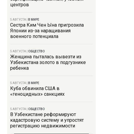
центров
5 АВГУСТА
|
В МИРЕ
Сестра Ким Чен Ына пригрозила
Японии из-за наращивания
военного потенциала
5 АВГУСТА
|
ОБЩЕСТВО
Женщина пыталась вывезти из
Узбекистана золото в подгузнике
ребенка
5 АВГУСТА
|
В МИРЕ
Куба обвинила США в
«геноцидных» санкциях
5 АВГУСТА
|
ОБЩЕСТВО
В Узбекистане реформируют
кадастровую систему и упростят
регистрацию недвижимости