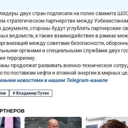
 лидеры двух стран подписали на полях саммита ШО
 стратегическом партнерстве между Узбекистаном 
в документе, стороны будут углублять партнерские с
ных ведомств, а также взаимодействие в рамках ме
организаций между советами безопасности, оборонн
льными органами и специальными службами двух гос
ия терроризму.
раны продолжат развивать военно-техническое сотру
 по поставкам нефти и атомной энергии в мирных це
жными новостями в нашем Telegram-канале
ёев
#
Владимир Путин