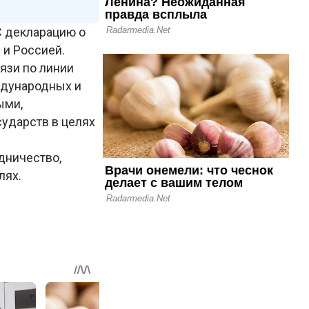
С декларацию о
и Россией.
вязи по линии
ждународных и
ыми,
ударств в целях
дничество,
лях.