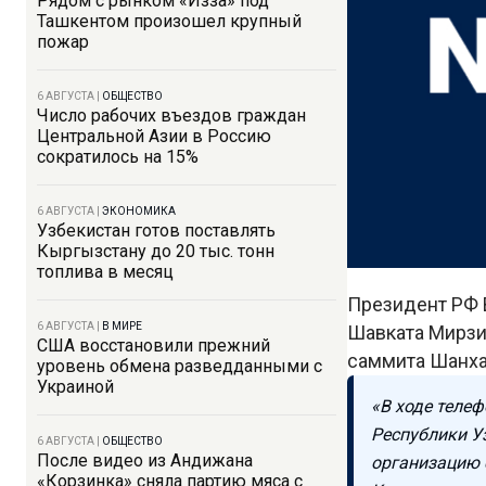
Рядом с рынком «Изза» под
Ташкентом произошел крупный
пожар
6 АВГУСТА
|
ОБЩЕСТВО
Число рабочих въездов граждан
Центральной Азии в Россию
сократилось на 15%
6 АВГУСТА
|
ЭКОНОМИКА
Узбекистан готов поставлять
Кыргызстану до 20 тыс. тонн
топлива в месяц
Президент РФ 
6 АВГУСТА
|
В МИРЕ
Шавката Мирзи
США восстановили прежний
саммита Шанха
уровень обмена разведданными с
Украиной
«В ходе теле
Республики У
6 АВГУСТА
|
ОБЩЕСТВО
После видео из Андижана
организацию 
«Корзинка» сняла партию мяса с