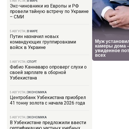
5 АВГУСТА
|
В МИРЕ
Экс-чиновники из Европы и РФ
провели тайную встречу по Украине
– СМИ
5 АВГУСТА
|
В МИРЕ
Путин назначил новых
командующих группировками
войск в Украине
5 АВГУСТА
|
СПОРТ
Фабио Каннаваро опроверг слухи о
своей зарплате в сборной
Узбекистана
5 АВГУСТА
|
ЭКОНОМИКА
Центробанк Узбекистана приобрел
41 тонну золота с начала 2026 года
5 АВГУСТА
|
ЭКОНОМИКА
В Узбекистане предложили ввести
сертификацию частных учебных