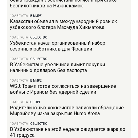
беспилотников на Нижнекамск
10 АВГУСТА
|
В МИРЕ
Казахстан объявил в международный розыск
узбекского блогера Махмуда Хикматова
10 АВГУСТА
|
ОБЩЕСТВО
Узбекистан начал организованный набор
сезонных работников для Франции
10 АВГУСТА
|
ОБЩЕСТВО
В Узбекистане увеличили лимит покупки
наличных долларов без паспорта
10 АВГУСТА
|
В МИРЕ
WSJ: Трамп готов согласиться на завершение
войны с Ираном без ядерной сделки
10 АВГУСТА
|
СПОРТ
Родители юных хоккеистов записали обращение
Мирзиёеву из-за закрытия Humo Arena
10 АВГУСТА
|
ОБЩЕСТВО
В Узбекистане на этой неделе ожидается жара до
41 градуса