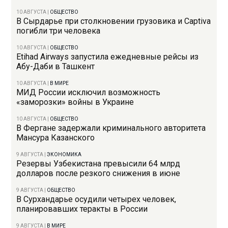
10 АВГУСТА
|
ОБЩЕСТВО
В Сырдарье при столкновении грузовика и Captiva
погибли три человека
10 АВГУСТА
|
ОБЩЕСТВО
Etihad Airways запустила ежедневные рейсы из
Абу-Даби в Ташкент
10 АВГУСТА
|
В МИРЕ
МИД России исключил возможность
«заморозки» войны в Украине
10 АВГУСТА
|
ОБЩЕСТВО
В Фергане задержали криминального авторитета
Мансура Казанского
9 АВГУСТА
|
ЭКОНОМИКА
Резервы Узбекистана превысили 64 млрд
долларов после резкого снижения в июне
9 АВГУСТА
|
ОБЩЕСТВО
В Сурхандарье осудили четырех человек,
планировавших теракты в России
9 АВГУСТА
|
В МИРЕ