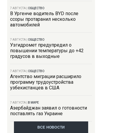
7 АВГУСТА
|
ОБЩЕСТВО
В Ургенче водитель BYD после
ссоры протаранил несколько
автомобилей
7 АВГУСТА
|
ОБЩЕСТВО
Узгидромет предупредил о
повышении температуры до +42
градусов в выходные
7 АВГУСТА
|
ОБЩЕСТВО
Агентство миграции расширило
программу трудоустройства
узбекистанцев в США
7 АВГУСТА
|
В МИРЕ
Азербайджан заявил о готовности
поставлять газ Украине
ВСЕ НОВОСТИ