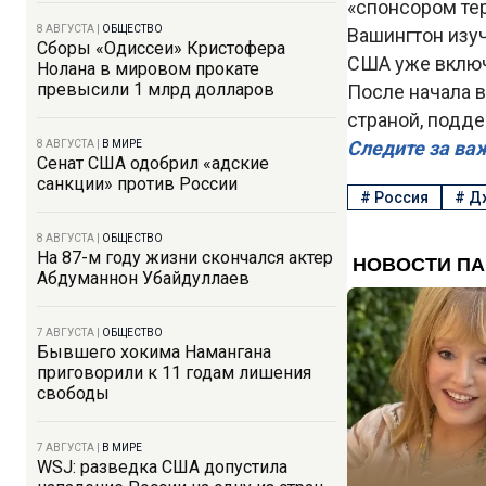
«спонсором те
8 АВГУСТА
|
ОБЩЕСТВО
Вашингтон изуч
Сборы «Одиссеи» Кристофера
США уже включ
Нолана в мировом прокате
превысили 1 млрд долларов
После начала 
страной, подд
Следите за ва
8 АВГУСТА
|
В МИРЕ
Сенат США одобрил «адские
санкции» против России
#
Россия
#
Д
8 АВГУСТА
|
ОБЩЕСТВО
На 87-м году жизни скончался актер
Абдуманнон Убайдуллаев
7 АВГУСТА
|
ОБЩЕСТВО
Бывшего хокима Намангана
приговорили к 11 годам лишения
свободы
7 АВГУСТА
|
В МИРЕ
WSJ: разведка США допустила