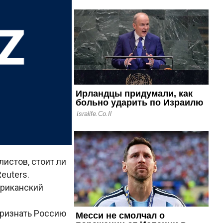
истов, стоит ли
Reuters.
ериканский
признать Россию