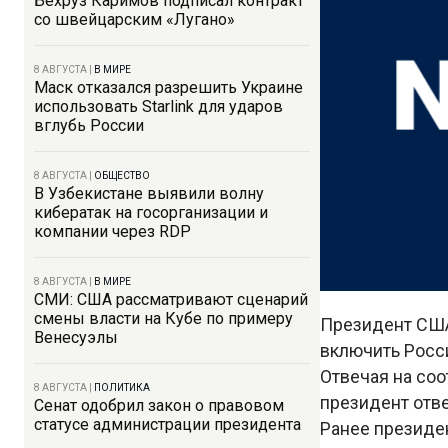
Бехруз Каримов подписал контракт
со швейцарским «Лугано»
8 АВГУСТА
|
В МИРЕ
Маск отказался разрешить Украине
использовать Starlink для ударов
вглубь России
8 АВГУСТА
|
ОБЩЕСТВО
В Узбекистане выявили волну
кибератак на госорганизации и
компании через RDP
8 АВГУСТА
|
В МИРЕ
СМИ: США рассматривают сценарий
смены власти на Кубе по примеру
Президент США
Венесуэлы
включить Росс
Отвечая на со
8 АВГУСТА
|
ПОЛИТИКА
президент отве
Сенат одобрил закон о правовом
статусе администрации президента
Ранее президе