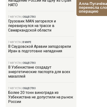
нападение России на одну из стран
НАТО
7 АВГУСТА
|
ОБЩЕСТВО
Грузовик MAN загорелся и
перевернулся на трассе в
Самаркандской области
7 АВГУСТА
|
В МИРЕ
В Саудовской Аравии заподозрили
Иран в подготовке нападения
7 АВГУСТА
|
ОБЩЕСТВО
В Узбекистане создадут
энергетические паспорта для всех
махаллей
7 АВГУСТА
|
ОБЩЕСТВО
Более 20 тонн винограда из
Узбекистана не допустили на рынок
России