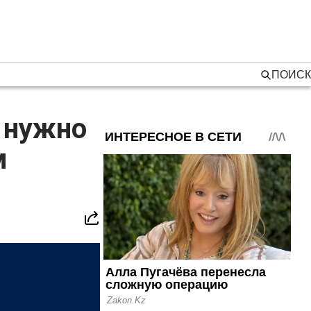
ПОИСК
е нужно
м