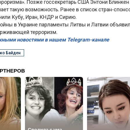
рроризма». Позже госсекретарь США Энтони Блинкен 
ает такую возможность. Ранее в список стран-спонс
или Кубу, Иран, КНДР и Сирию.
войны в Украине парламенты Литвы и Латвии объяви
ерживающей терроризм.
жными новостями в нашем Telegram-канале
жо Байден