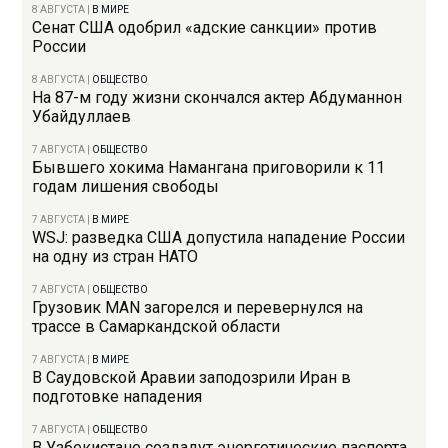
8 АВГУСТА
|
В МИРЕ
Сенат США одобрил «адские санкции» против
России
8 АВГУСТА
|
ОБЩЕСТВО
На 87-м году жизни скончался актер Абдуманнон
Убайдуллаев
7 АВГУСТА
|
ОБЩЕСТВО
Бывшего хокима Намангана приговорили к 11
годам лишения свободы
7 АВГУСТА
|
В МИРЕ
WSJ: разведка США допустила нападение России
на одну из стран НАТО
7 АВГУСТА
|
ОБЩЕСТВО
Грузовик MAN загорелся и перевернулся на
трассе в Самаркандской области
7 АВГУСТА
|
В МИРЕ
В Саудовской Аравии заподозрили Иран в
подготовке нападения
7 АВГУСТА
|
ОБЩЕСТВО
В Узбекистане создадут энергетические паспорта