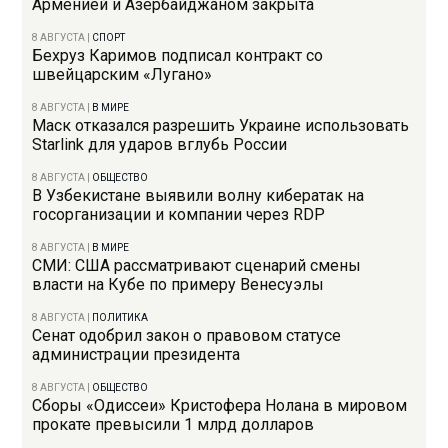
Арменией и Азербайджаном закрыта
8 АВГУСТА
|
СПОРТ
Бехруз Каримов подписал контракт со
швейцарским «Лугано»
8 АВГУСТА
|
В МИРЕ
Маск отказался разрешить Украине использовать
Starlink для ударов вглубь России
8 АВГУСТА
|
ОБЩЕСТВО
В Узбекистане выявили волну кибератак на
госорганизации и компании через RDP
8 АВГУСТА
|
В МИРЕ
СМИ: США рассматривают сценарий смены
власти на Кубе по примеру Венесуэлы
8 АВГУСТА
|
ПОЛИТИКА
Сенат одобрил закон о правовом статусе
администрации президента
8 АВГУСТА
|
ОБЩЕСТВО
Сборы «Одиссеи» Кристофера Нолана в мировом
прокате превысили 1 млрд долларов