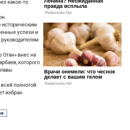
ез какое-то
он.
е историческим
ненные успехи и
м руководителям
 Отан» внес на
рбаев, которого
главы
 всей полнотой
ет избран
ев