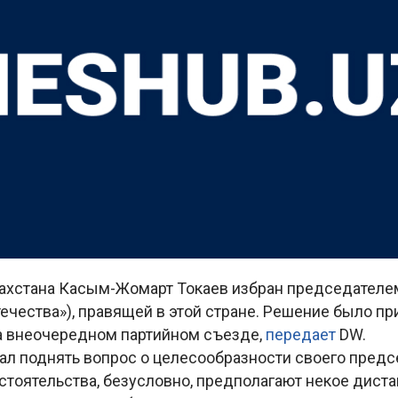
ахстана Касым-Жомарт Токаев избран председателем
течества»), правящей в этой стране. Решение было пр
а внеочередном партийном съезде,
передает
DW.
ал поднять вопрос о целесообразности своего предс
бстоятельства, безусловно, предполагают некое дист