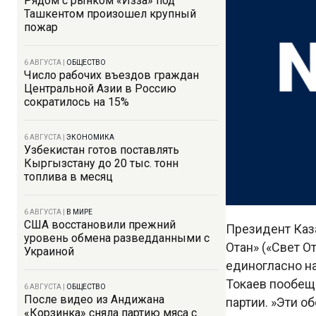
Рядом с рынком «Изза» под
Ташкентом произошел крупный
пожар
6 АВГУСТА
|
ОБЩЕСТВО
Число рабочих въездов граждан
Центральной Азии в Россию
сократилось на 15%
6 АВГУСТА
|
ЭКОНОМИКА
Узбекистан готов поставлять
Кыргызстану до 20 тыс. тонн
топлива в месяц
6 АВГУСТА
|
В МИРЕ
США восстановили прежний
Президент Каз
уровень обмена разведданными с
Отан» («Свет О
Украиной
единогласно н
Токаев пообещ
6 АВГУСТА
|
ОБЩЕСТВО
После видео из Андижана
партии. »Эти о
«Корзинка» сняла партию мяса с