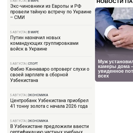
5 АВГУСТА
|
В МИРЕ
Экс-чиновники из Европы и РФ
провели тайную встречу по Украине
– СМИ
5 АВГУСТА
|
В МИРЕ
Путин назначил новых
командующих группировками
войск в Украине
5 АВГУСТА
|
СПОРТ
Фабио Каннаваро опроверг слухи о
своей зарплате в сборной
Узбекистана
5 АВГУСТА
|
ЭКОНОМИКА
Центробанк Узбекистана приобрел
41 тонну золота с начала 2026 года
5 АВГУСТА
|
ЭКОНОМИКА
В Узбекистане предложили ввести
сертификацию частных учебных