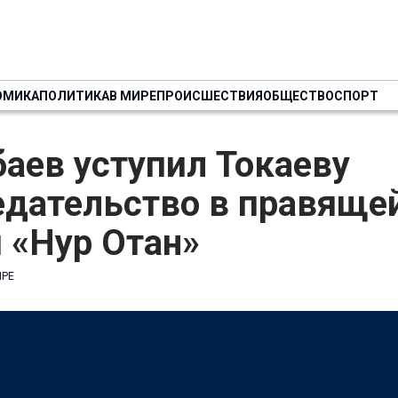
ОМИКА
ПОЛИТИКА
В МИРЕ
ПРОИСШЕСТВИЯ
ОБЩЕСТВО
СПОРТ
аев уступил Токаеву
едательство в правяще
 «Нур Отан»
ИРЕ