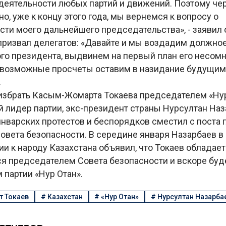
деятельности любых партий и движений. Поэтому чер
о, уже к концу этого года, мы вернемся к вопросу о
ти моего дальнейшего председательства», - заявил 
 призвал делегатов: «Давайте и мы воздадим должно
ого президента, выдвинем на первый план его несом
а возможные просчеты оставим в назидание будущи
.
збрать Касым-Жомарта Токаева председателем «Нур
лидер партии, экс-президент страны Нурсултан Наза
январских протестов и беспорядков сместил с поста 
овета безопасности. В середине января Назарбаев в
 к народу Казахстана объявил, что Токаев обладает
ся председателем Совета безопасности и вскоре буд
партии «Нур Отан».
 Токаев
#
Казахстан
#
«Нур Отан»
#
Нурсултан Назарба