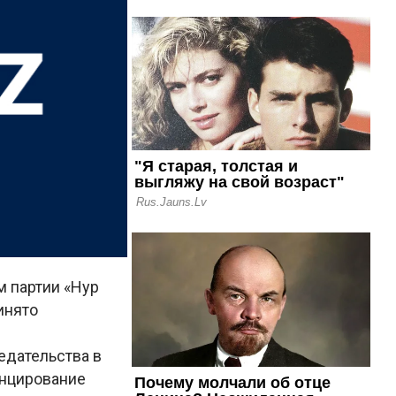
 партии «Нур
инято
едательства в
анцирование