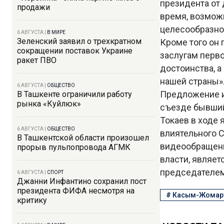
президента от 
продажи
время, возможн
целесообразнос
6 АВГУСТА
|
В МИРЕ
Зеленский заявил о трехкратном
Кроме того он
сокращении поставок Украине
заслугам перв
ракет ПВО
достоинства, 
нашей страны»
6 АВГУСТА
|
ОБЩЕСТВО
Предложение и
В Ташкенте ограничили работу
рынка «Куйлюк»
съезде бывший 
Токаев в ходе 
6 АВГУСТА
|
ОБЩЕСТВО
влиятельного С
В Ташкентской области произошел
видеообращении
прорыв пульпопровода АГМК
власти, являет
председателем 
6 АВГУСТА
|
СПОРТ
Джанни Инфантино сохранил пост
президента ФИФА несмотря на
#
Касым-Жомарт
критику