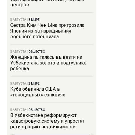
центров
5 АВГУСТА
|
В МИРЕ
Сестра Ким Чен Ына пригрозила
Японии из-за наращивания
военного потенциала
5 АВГУСТА
|
ОБЩЕСТВО
Женщина пыталась вывезти из
Узбекистана золото в подгузнике
ребенка
5 АВГУСТА
|
В МИРЕ
Куба обвинила США в
«геноцидных» санкциях
5 АВГУСТА
|
ОБЩЕСТВО
В Узбекистане реформируют
кадастровую систему и упростят
регистрацию недвижимости