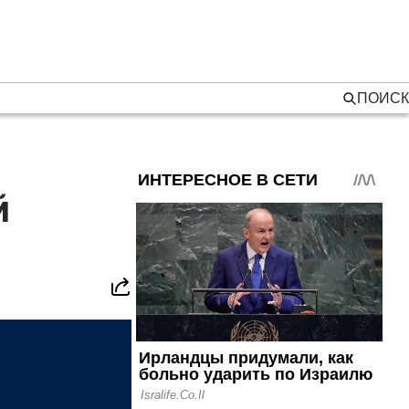
ПОИСК
й