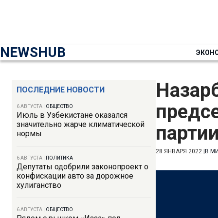
NEWSHUB
ЭКОН
Назарб
ПОСЛЕДНИЕ НОВОСТИ
предс
6 АВГУСТА
|
ОБЩЕСТВО
Июль в Узбекистане оказался
значительно жарче климатической
партии
нормы
28 ЯНВАРЯ 2022
|
В М
6 АВГУСТА
|
ПОЛИТИКА
Депутаты одобрили законопроект о
конфискации авто за дорожное
хулиганство
6 АВГУСТА
|
ОБЩЕСТВО