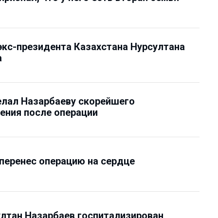
экс-президента Казахстана Нурсултана
а
елал Назарбаеву скорейшего
ения после операции
перенес операцию на сердце
лтан Назарбаев госпитализирован