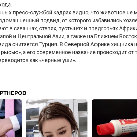
хода.
нных пресс-службой кадрах видно, что животное не 
одомашненный подвид, от которого избавились хозяе
ют в саваннах, степях, пустынях и предгорьях Африк
алой и Центральной Азии, а также на Ближнем Восто
 вида считается Турция. В Северной Африке хищника
рысью», а его современное название происходит от 
 переводится как «черные уши».