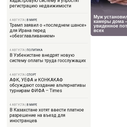
кадастровую систему и упростят
регистрацию недвижимости
4 АВГУСТА
|
В МИРЕ
Трамп заявил о «последнем шансе»
для Ирана перед
«обезглавливанием»
4 АВГУСТА
|
ПОЛИТИКА
В Узбекистане внедрят новую
систему оплаты труда госслужащих
4 АВГУСТА
|
СПОРТ
АФК, УЕФА и КОНКАКАФ
обсуждают создание альтернативы
турнирам ФИФА – Times
4 АВГУСТА
|
В МИРЕ
В Казахстане хотят ввести платное
разрешение на въезд для
иностранцев