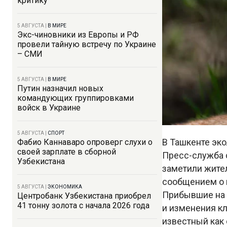
критику
5 АВГУСТА
|
В МИРЕ
Экс-чиновники из Европы и РФ
провели тайную встречу по Украине
– СМИ
5 АВГУСТА
|
В МИРЕ
Путин назначил новых
командующих группировками
войск в Украине
5 АВГУСТА
|
СПОРТ
В Ташкенте эко
Фабио Каннаваро опроверг слухи о
своей зарплате в сборной
Пресс-служба 
Узбекистана
заметили жител
сообщением о 
5 АВГУСТА
|
ЭКОНОМИКА
Прибывшие на 
Центробанк Узбекистана приобрел
41 тонну золота с начала 2026 года
и изменения кл
известный как 