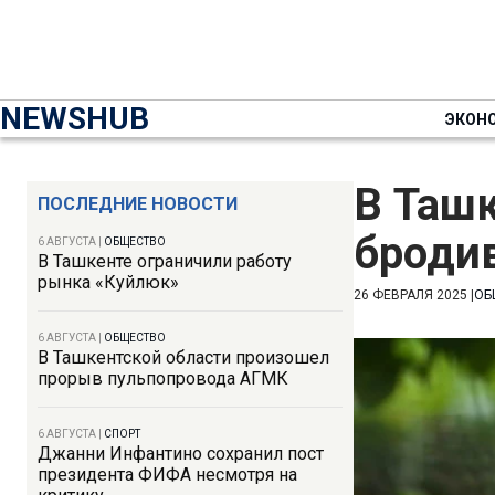
NEWSHUB
ЭКОН
В Ташк
ПОСЛЕДНИЕ НОВОСТИ
бродив
6 АВГУСТА
|
ОБЩЕСТВО
В Ташкенте ограничили работу
рынка «Куйлюк»
26 ФЕВРАЛЯ 2025
|
ОБ
6 АВГУСТА
|
ОБЩЕСТВО
В Ташкентской области произошел
прорыв пульпопровода АГМК
6 АВГУСТА
|
СПОРТ
Джанни Инфантино сохранил пост
президента ФИФА несмотря на