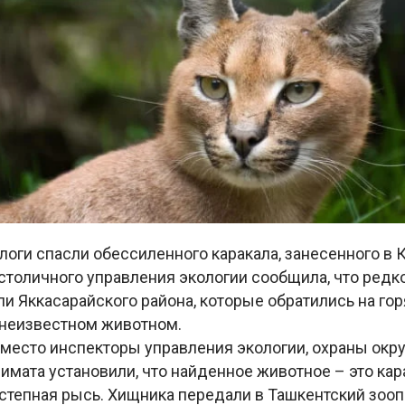
логи спасли обессиленного каракала, занесенного в 
столичного управления экологии сообщила, что редк
и Яккасарайского района, которые обратились на го
неизвестном животном.
место инспекторы управления экологии, охраны ок
имата установили, что найденное животное – это кар
степная рысь. Хищника передали в Ташкентский зооп