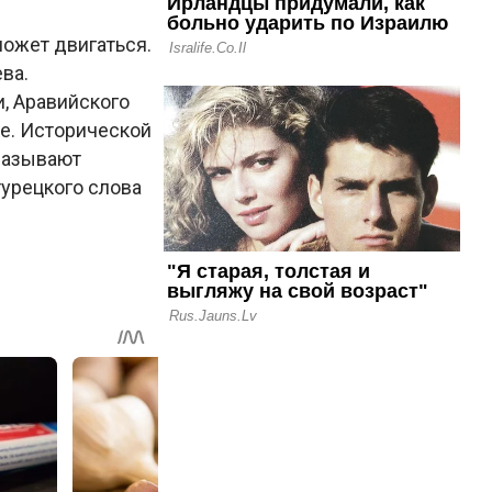
может двигаться.
ва.
и, Аравийского
ке. Исторической
 называют
турецкого слова