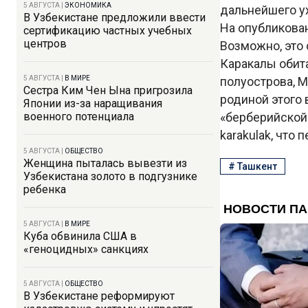
5 АВГУСТА
|
ЭКОНОМИКА
дальнейшего у
В Узбекистане предложили ввести
На опубликова
сертификацию частных учебных
центров
Возможно, это 
Каракалы обита
5 АВГУСТА
|
В МИРЕ
полуострова, М
Сестра Ким Чен Ына пригрозила
родиной этого
Японии из-за наращивания
военного потенциала
«берберийской 
karakulak, что
5 АВГУСТА
|
ОБЩЕСТВО
Женщина пыталась вывезти из
#
Ташкент
Узбекистана золото в подгузнике
ребенка
5 АВГУСТА
|
В МИРЕ
Куба обвинила США в
«геноцидных» санкциях
5 АВГУСТА
|
ОБЩЕСТВО
В Узбекистане реформируют