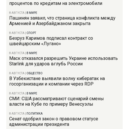
процентов по кредитам на электромобили
8 АВГУСТА
|
В МИРЕ
Пашинян заявил, что страница конфликта между
Арменией и Азербайджаном закрыта
8 АВГУСТА
|
СПОРТ
Бехруз Каримов подписал контракт со
швейцарским «Лугано»
8 АВГУСТА
|
В МИРЕ
Маск отказался разрешить Украине использовать
Starlink для ударов вглубь России
8 АВГУСТА
|
ОБЩЕСТВО
В Узбекистане выявили волну кибератак на
госорганизации и компании через RDP
8 АВГУСТА
|
В МИРЕ
СМИ: США рассматривают сценарий смены
власти на Кубе по примеру Венесуэлы
8 АВГУСТА
|
ПОЛИТИКА
Сенат одобрил закон о правовом статусе
администрации президента