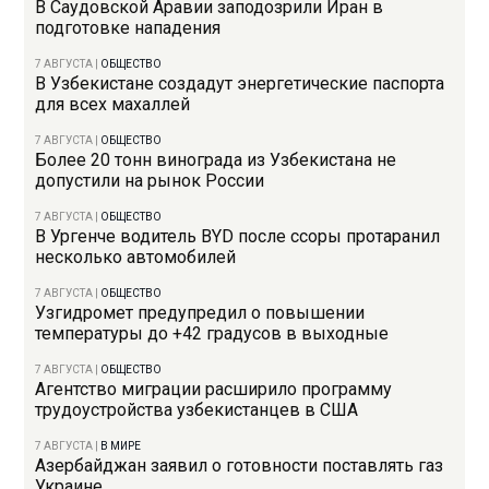
В Саудовской Аравии заподозрили Иран в
подготовке нападения
7 АВГУСТА
|
ОБЩЕСТВО
В Узбекистане создадут энергетические паспорта
для всех махаллей
7 АВГУСТА
|
ОБЩЕСТВО
Более 20 тонн винограда из Узбекистана не
допустили на рынок России
7 АВГУСТА
|
ОБЩЕСТВО
В Ургенче водитель BYD после ссоры протаранил
несколько автомобилей
7 АВГУСТА
|
ОБЩЕСТВО
Узгидромет предупредил о повышении
температуры до +42 градусов в выходные
7 АВГУСТА
|
ОБЩЕСТВО
Агентство миграции расширило программу
трудоустройства узбекистанцев в США
7 АВГУСТА
|
В МИРЕ
Азербайджан заявил о готовности поставлять газ
Украине