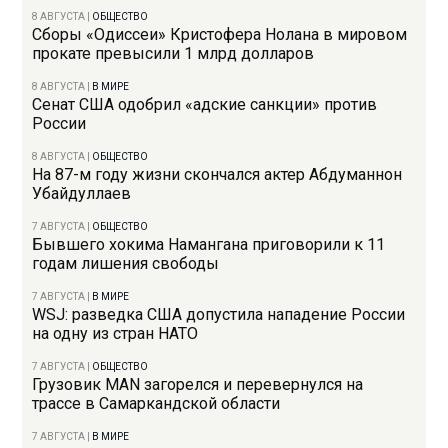
8 АВГУСТА
|
ОБЩЕСТВО
Сборы «Одиссеи» Кристофера Нолана в мировом
прокате превысили 1 млрд долларов
8 АВГУСТА
|
В МИРЕ
Сенат США одобрил «адские санкции» против
России
8 АВГУСТА
|
ОБЩЕСТВО
На 87-м году жизни скончался актер Абдуманнон
Убайдуллаев
7 АВГУСТА
|
ОБЩЕСТВО
Бывшего хокима Намангана приговорили к 11
годам лишения свободы
7 АВГУСТА
|
В МИРЕ
WSJ: разведка США допустила нападение России
на одну из стран НАТО
7 АВГУСТА
|
ОБЩЕСТВО
Грузовик MAN загорелся и перевернулся на
трассе в Самаркандской области
7 АВГУСТА
|
В МИРЕ