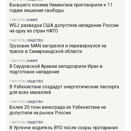
Бывшего хокима Намангана приговорили к 11
годам лишения свободы
7 АВГУСТА
|
В МИРЕ
WSJ: разведка США допустила нападение России
на одну из стран НАТО
7 АВГУСТА
|
ОБЩЕСТВО
Грузовик MAN загорелся и перевернулся на
трассе в Самаркандской области
7 АВГУСТА
|
В МИРЕ
В Саудовской Аравии заподозрили Иран в
подготовке нападения
7 АВГУСТА
|
ОБЩЕСТВО
В Узбекистане создадут энергетические паспорта
для всех махаллей
7 АВГУСТА
|
ОБЩЕСТВО
Более 20 тонн винограда из Узбекистана не
допустили на рынок России
7 АВГУСТА
|
ОБЩЕСТВО
В Ургенче водитель BYD после ссоры протаранил