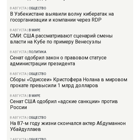
8 АВГУСТА
|
ОБЩЕСТВО
В Узбекистане выявили волну кибератак на
госорганизации и компании через RDP
8 АВГУСТА
|
В МИРЕ
СМИ: США рассматривают сценарий смены
власти на Кубе по примеру Венесуэлы
8 АВГУСТА
|
ПОЛИТИКА
Сенат одобрил закон о правовом статусе
администрации президента
8 АВГУСТА
|
ОБЩЕСТВО
Сборы «Одиссеи» Кристофера Нолана в мировом
прокате превысили 1 млрд долларов
8 АВГУСТА
|
В МИРЕ
Сенат США одобрил «адские санкции» против
России
8 АВГУСТА
|
ОБЩЕСТВО
На 87-м году жизни скончался актер Абдуманнон
Убайдуллаев
7 АВГУСТА
|
ОБЩЕСТВО