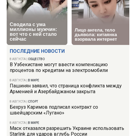
ПОСЛЕДНИЕ НОВОСТИ
8 АВГУСТА
|
ОБЩЕСТВО
В Узбекистане могут ввести компенсацию
процентов по кредитам на электромобили
8 АВГУСТА
|
В МИРЕ
Пашинян заявил, что страница конфликта между
Арменией и Азербайджаном закрыта
8 АВГУСТА
|
СПОРТ
Бехруз Каримов подписал контракт со
швейцарским «Лугано»
8 АВГУСТА
|
В МИРЕ
Маск отказался разрешить Украине использовать
Starlink для ударов вглубь России