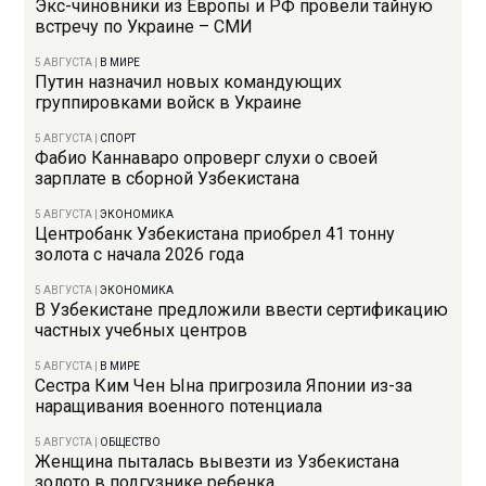
Экс-чиновники из Европы и РФ провели тайную
встречу по Украине – СМИ
5 АВГУСТА
|
В МИРЕ
Путин назначил новых командующих
группировками войск в Украине
5 АВГУСТА
|
СПОРТ
Фабио Каннаваро опроверг слухи о своей
зарплате в сборной Узбекистана
5 АВГУСТА
|
ЭКОНОМИКА
Центробанк Узбекистана приобрел 41 тонну
золота с начала 2026 года
5 АВГУСТА
|
ЭКОНОМИКА
В Узбекистане предложили ввести сертификацию
частных учебных центров
5 АВГУСТА
|
В МИРЕ
Сестра Ким Чен Ына пригрозила Японии из-за
наращивания военного потенциала
5 АВГУСТА
|
ОБЩЕСТВО
Женщина пыталась вывезти из Узбекистана
золото в подгузнике ребенка