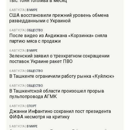
тыс. тонн топлива в месяц
6 АВГУСТА
|
В МИРЕ
США восстановили прежний уровень обмена
разведданными с Украиной
6 АВГУСТА
|
ОБЩЕСТВО
После видео из Андижана «Корзинка» сняла
партию мяса с продажи
6 АВГУСТА
|
В МИРЕ
Зеленский заявил о трехкратном сокращении
поставок Украине ракет ПВО
6 АВГУСТА
|
ОБЩЕСТВО
В Ташкенте ограничили работу рынка «Куйлюк»
6 АВГУСТА
|
ОБЩЕСТВО
В Ташкентской области произошел прорыв
пульпопровода АГМК
6 АВГУСТА
|
СПОРТ
Джанни Инфантино сохранил пост президента
ФИФА несмотря на критику
5 АВГУСТА
|
В МИРЕ