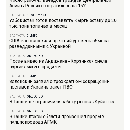
Число рабочих въездов граждан Центральной
Азии в Россию сократилось на 15%
6 АВГУСТА
|
ЭКОНОМИКА
Узбекистан готов поставлять Кыргызстану до 20
тыс. тонн топлива в месяц
6 АВГУСТА
|
В МИРЕ
США восстановили прежний уровень обмена
разведданными с Украиной
6 АВГУСТА
|
ОБЩЕСТВО
После видео из Андижана «Корзинка» сняла
партию мяса с продажи
6 АВГУСТА
|
В МИРЕ
Зеленский заявил о трехкратном сокращении
поставок Украине ракет ПВО
6 АВГУСТА
|
ОБЩЕСТВО
В Ташкенте ограничили работу рынка «Куйлюк»
6 АВГУСТА
|
ОБЩЕСТВО
В Ташкентской области произошел прорыв
пульпопровода АГМК