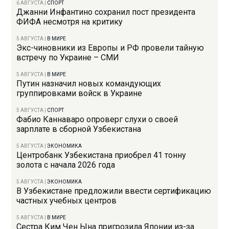
6 АВГУСТА
|
СПОРТ
Джанни Инфантино сохранил пост президента
ФИФА несмотря на критику
5 АВГУСТА
|
В МИРЕ
Экс-чиновники из Европы и РФ провели тайную
встречу по Украине – СМИ
5 АВГУСТА
|
В МИРЕ
Путин назначил новых командующих
группировками войск в Украине
5 АВГУСТА
|
СПОРТ
Фабио Каннаваро опроверг слухи о своей
зарплате в сборной Узбекистана
5 АВГУСТА
|
ЭКОНОМИКА
Центробанк Узбекистана приобрел 41 тонну
золота с начала 2026 года
5 АВГУСТА
|
ЭКОНОМИКА
В Узбекистане предложили ввести сертификацию
частных учебных центров
5 АВГУСТА
|
В МИРЕ
Сестра Ким Чен Ына пригрозила Японии из-за