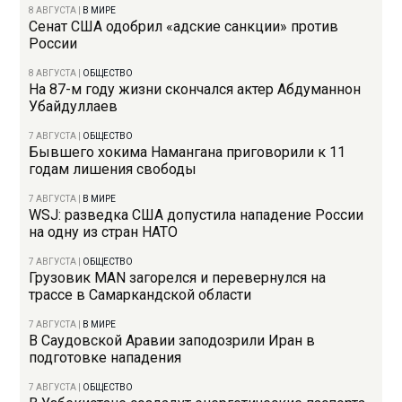
8 АВГУСТА
|
В МИРЕ
Сенат США одобрил «адские санкции» против
России
8 АВГУСТА
|
ОБЩЕСТВО
На 87-м году жизни скончался актер Абдуманнон
Убайдуллаев
7 АВГУСТА
|
ОБЩЕСТВО
Бывшего хокима Намангана приговорили к 11
годам лишения свободы
7 АВГУСТА
|
В МИРЕ
WSJ: разведка США допустила нападение России
на одну из стран НАТО
7 АВГУСТА
|
ОБЩЕСТВО
Грузовик MAN загорелся и перевернулся на
трассе в Самаркандской области
7 АВГУСТА
|
В МИРЕ
В Саудовской Аравии заподозрили Иран в
подготовке нападения
7 АВГУСТА
|
ОБЩЕСТВО