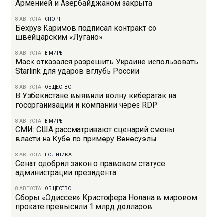
Арменией и Азербайджаном закрыта
8 АВГУСТА
|
СПОРТ
Бехруз Каримов подписал контракт со
швейцарским «Лугано»
8 АВГУСТА
|
В МИРЕ
Маск отказался разрешить Украине использовать
Starlink для ударов вглубь России
8 АВГУСТА
|
ОБЩЕСТВО
В Узбекистане выявили волну кибератак на
госорганизации и компании через RDP
8 АВГУСТА
|
В МИРЕ
СМИ: США рассматривают сценарий смены
власти на Кубе по примеру Венесуэлы
8 АВГУСТА
|
ПОЛИТИКА
Сенат одобрил закон о правовом статусе
администрации президента
8 АВГУСТА
|
ОБЩЕСТВО
Сборы «Одиссеи» Кристофера Нолана в мировом
прокате превысили 1 млрд долларов