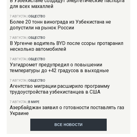
В Узбекистане создадут энергетические паспорта
для всех махаллей
7 АВГУСТА
|
ОБЩЕСТВО
Более 20 тонн винограда из Узбекистана не
допустили на рынок России
7 АВГУСТА
|
ОБЩЕСТВО
В Ургенче водитель BYD после ссоры протаранил
несколько автомобилей
7 АВГУСТА
|
ОБЩЕСТВО
Узгидромет предупредил о повышении
температуры до +42 градусов в выходные
7 АВГУСТА
|
ОБЩЕСТВО
Агентство миграции расширило программу
трудоустройства узбекистанцев в США
7 АВГУСТА
|
В МИРЕ
Азербайджан заявил о готовности поставлять газ
Украине
ВСЕ НОВОСТИ