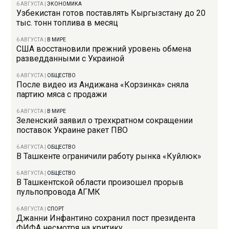
6 АВГУСТА
|
ЭКОНОМИКА
Узбекистан готов поставлять Кыргызстану до 20
тыс. тонн топлива в месяц
6 АВГУСТА
|
В МИРЕ
США восстановили прежний уровень обмена
разведданными с Украиной
6 АВГУСТА
|
ОБЩЕСТВО
После видео из Андижана «Корзинка» сняла
партию мяса с продажи
6 АВГУСТА
|
В МИРЕ
Зеленский заявил о трехкратном сокращении
поставок Украине ракет ПВО
6 АВГУСТА
|
ОБЩЕСТВО
В Ташкенте ограничили работу рынка «Куйлюк»
6 АВГУСТА
|
ОБЩЕСТВО
В Ташкентской области произошел прорыв
пульпопровода АГМК
6 АВГУСТА
|
СПОРТ
Джанни Инфантино сохранил пост президента
ФИФА несмотря на критику