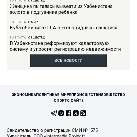
5 АВГУСТА
|
ОБЩЕСТВО
Женщина пыталась вывезти из Узбекистана
золото в подгузнике ребенка
5 АВГУСТА
|
В МИРЕ
Куба обвинила США в «геноцидных» санкциях
5 АВГУСТА
|
ОБЩЕСТВО
В Узбекистане реформируют кадастровую
систему и упростят регистрацию недвижимости
ВСЕ НОВОСТИ
ЭКОНОМИКА
ПОЛИТИКА
В МИРЕ
ПРОИСШЕСТВИЯ
ОБЩЕСТВО
СПОРТ
О САЙТЕ
Свидетельство о регистрации СМИ №1575
Учредитель: ООО «Intermedia Project»