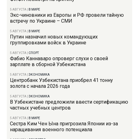
5 АВГУСТА
|
В МИРЕ
Экс-чиновники из Европы и РФ провели тайную
встречу по Украине – СМИ
5 АВГУСТА
|
В МИРЕ
Путин назначил новых командующих
группировками войск в Украине
5 АВГУСТА
|
СПОРТ
Фабио Каннаваро опроверг слухи о своей
зарплате в сборной Узбекистана
5 АВГУСТА
|
ЭКОНОМИКА
Центробанк Узбекистана приобрел 41 тонну
золота с начала 2026 года
5 АВГУСТА
|
ЭКОНОМИКА
В Узбекистане предложили ввести сертификацию
частных учебных центров
5 АВГУСТА
|
В МИРЕ
Сестра Ким Чен Ына пригрозила Японии из-за
наращивания военного потенциала