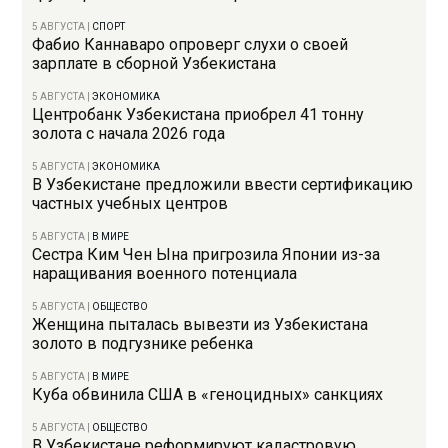
5 АВГУСТА
|
СПОРТ
Фабио Каннаваро опроверг слухи о своей
зарплате в сборной Узбекистана
5 АВГУСТА
|
ЭКОНОМИКА
Центробанк Узбекистана приобрел 41 тонну
золота с начала 2026 года
5 АВГУСТА
|
ЭКОНОМИКА
В Узбекистане предложили ввести сертификацию
частных учебных центров
5 АВГУСТА
|
В МИРЕ
Сестра Ким Чен Ына пригрозила Японии из-за
наращивания военного потенциала
5 АВГУСТА
|
ОБЩЕСТВО
Женщина пыталась вывезти из Узбекистана
золото в подгузнике ребенка
5 АВГУСТА
|
В МИРЕ
Куба обвинила США в «геноцидных» санкциях
5 АВГУСТА
|
ОБЩЕСТВО
В Узбекистане реформируют кадастровую