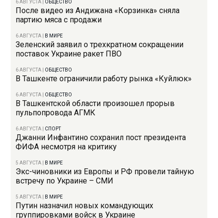
6 АВГУСТА
|
ОБЩЕСТВО
После видео из Андижана «Корзинка» сняла
партию мяса с продажи
6 АВГУСТА
|
В МИРЕ
Зеленский заявил о трехкратном сокращении
поставок Украине ракет ПВО
6 АВГУСТА
|
ОБЩЕСТВО
В Ташкенте ограничили работу рынка «Куйлюк»
6 АВГУСТА
|
ОБЩЕСТВО
В Ташкентской области произошел прорыв
пульпопровода АГМК
6 АВГУСТА
|
СПОРТ
Джанни Инфантино сохранил пост президента
ФИФА несмотря на критику
5 АВГУСТА
|
В МИРЕ
Экс-чиновники из Европы и РФ провели тайную
встречу по Украине – СМИ
5 АВГУСТА
|
В МИРЕ
Путин назначил новых командующих
группировками войск в Украине