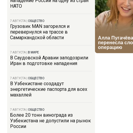
нападение России на одну из стран
НАТО
7 АВГУСТА
|
ОБЩЕСТВО
Грузовик MAN загорелся и
перевернулся на трассе в
Самаркандской области
7 АВГУСТА
|
В МИРЕ
В Саудовской Аравии заподозрили
Иран в подготовке нападения
7 АВГУСТА
|
ОБЩЕСТВО
В Узбекистане создадут
энергетические паспорта для всех
махаллей
7 АВГУСТА
|
ОБЩЕСТВО
Более 20 тонн винограда из
Узбекистана не допустили на рынок
России