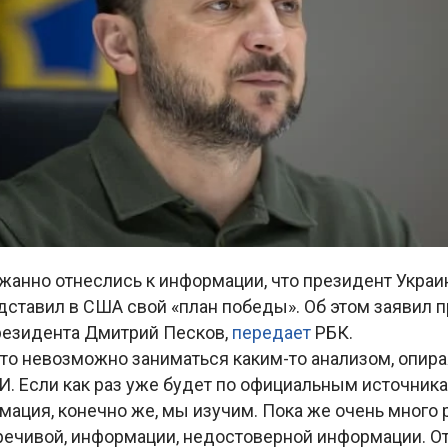
жанно отнеслись к информации, что президент Укра
дставил в США свой «план победы». Об этом заявил 
резидента Дмитрий Песков,
передает
РБК.
то невозможно заниматься каким-то анализом, опира
. Если как раз уже будет по официальным источник
мация, конечно же, мы изучим. Пока же очень много р
речивой, информации, недостоверной информации. О