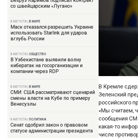
Бехруз Каримов подписал контракт
со швейцарским «Лугано»
8 АВГУСТА
|
В МИРЕ
Маск отказался разрешить Украине
использовать Starlink для ударов
вглубь России
8 АВГУСТА
|
ОБЩЕСТВО
В Узбекистане выявили волну
кибератак на госорганизации и
компании через RDP
В Кремле сдер
8 АВГУСТА
|
В МИРЕ
СМИ: США рассматривают сценарий
Зеленский пре
смены власти на Кубе по примеру
российского п
Венесуэлы
«Мы считаем, ч
сообщения СМИ
8 АВГУСТА
|
ПОЛИТИКА
Сенат одобрил закон о правовом
какая-то инфор
статусе администрации президента
числе противо