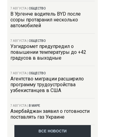
7 АВГУСТА
|
ОБЩЕСТВО
В Ургенче водитель BYD после
ссоры протаранил несколько
автомобилей
7 АВГУСТА
|
ОБЩЕСТВО
Узгидромет предупредил о
повышении температуры до +42
градусов в выходные
7 АВГУСТА
|
ОБЩЕСТВО
Агентство миграции расширило
программу трудоустройства
узбекистанцев в США
7 АВГУСТА
|
В МИРЕ
Азербайджан заявил о готовности
поставлять газ Украине
ВСЕ НОВОСТИ