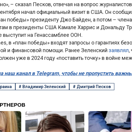
о», – сказал Песков, отвечая на вопрос журналистов
ентября начал официальный визит в США. Он сообщил
лан победы» президенту Джо Байден, а потом – члена
там в президенты США Камале Харрис и Дональду Тр
е выступит на Генассамблее ООН.
s, в «план победы» входят запросы о гарантиях без
ной и финансовой помощи. Ранее Зеленский
заявлял
,
лжен уже в 2024 году «поставить точку» в войне ме
а наш канал в Telegram, чтобы не пропустить важн
раина
#
Владимир Зеленский
#
Дмитрий Песков