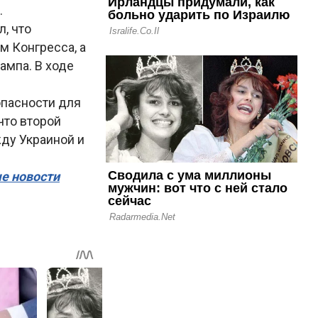
.
, что
м Конгресса, а
ампа. В ходе
опасности для
 что второй
жду Украиной и
ые новости