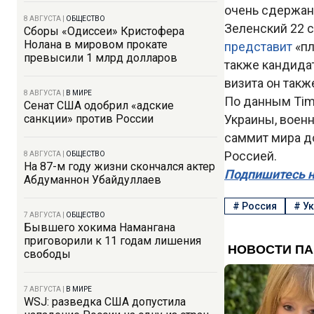
очень сдержанн
8 АВГУСТА
|
ОБЩЕСТВО
Зеленский 22 с
Сборы «Одиссеи» Кристофера
Нолана в мировом прокате
представит
«п
превысили 1 млрд долларов
также кандида
визита он такж
8 АВГУСТА
|
В МИРЕ
По данным Time
Сенат США одобрил «адские
санкции» против России
Украины, воен
саммит мира до
Россией.
8 АВГУСТА
|
ОБЩЕСТВО
На 87-м году жизни скончался актер
Подпишитесь н
Абдуманнон Убайдуллаев
#
Россия
#
Ук
7 АВГУСТА
|
ОБЩЕСТВО
Бывшего хокима Намангана
приговорили к 11 годам лишения
свободы
7 АВГУСТА
|
В МИРЕ
WSJ: разведка США допустила