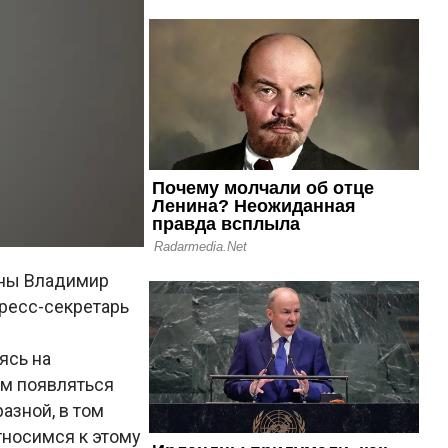
ины Владимир
пресс-секретарь
ясь на
ам появляться
азной, в том
тносимся к этому