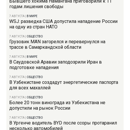
Бывшего хокима Намангана приговорили к 11
годам лишения свободы
7 АВГУСТА
|
В МИРЕ
WSJ: разведка США допустила нападение России
на одну из стран НАТО
7 АВГУСТА
|
ОБЩЕСТВО
Грузовик MAN загорелся и перевернулся на
трассе в Самаркандской области
7 АВГУСТА
|
В МИРЕ
В Саудовской Аравии заподозрили Иран в
подготовке нападения
7 АВГУСТА
|
ОБЩЕСТВО
В Узбекистане создадут энергетические паспорта
для всех махаллей
7 АВГУСТА
|
ОБЩЕСТВО
Более 20 тонн винограда из Узбекистана не
допустили на рынок России
7 АВГУСТА
|
ОБЩЕСТВО
В Ургенче водитель BYD после ссоры протаранил
несколько автомобилей