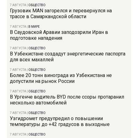
7 АВГУСТА
|
ОБЩЕСТВО
Грузовик MAN загорелся и перевернулся на
трассе в Самаркандской области
7 АВГУСТА
|
В МИРЕ
В Саудовской Аравии заподозрили Иран в
подготовке нападения
7 АВГУСТА
|
ОБЩЕСТВО
В Узбекистане создадут энергетические паспорта
для всех махаллей
7 АВГУСТА
|
ОБЩЕСТВО
Более 20 тонн винограда из Узбекистана не
допустили на рынок России
7 АВГУСТА
|
ОБЩЕСТВО
В Ургенче водитель BYD после ссоры протаранил
несколько автомобилей
7 АВГУСТА
|
ОБЩЕСТВО
Узгидромет предупредил о повышении
температуры до +42 градусов в выходные
7 АВГУСТА
|
ОБЩЕСТВО