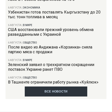
6 АВГУСТА
|
ЭКОНОМИКА
Узбекистан готов поставлять Кыргызстану до 20
тыс. тонн топлива в месяц
6 АВГУСТА
|
В МИРЕ
США восстановили прежний уровень обмена
разведданными с Украиной
6 АВГУСТА
|
ОБЩЕСТВО
После видео из Андижана «Корзинка» сняла
партию мяса с продажи
6 АВГУСТА
|
В МИРЕ
Зеленский заявил о трехкратном сокращении
поставок Украине ракет ПВО
6 АВГУСТА
|
ОБЩЕСТВО
В Ташкенте ограничили работу рынка «Куйлюк»
ВСЕ НОВОСТИ