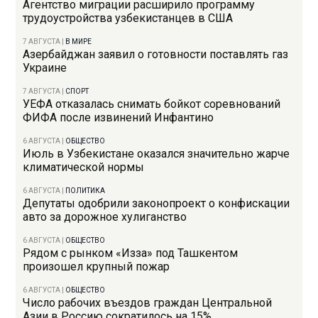
Агентство миграции расширило программу
трудоустройства узбекистанцев в США
7 АВГУСТА
|
В МИРЕ
Азербайджан заявил о готовности поставлять газ
Украине
7 АВГУСТА
|
СПОРТ
УЕФА отказалась снимать бойкот соревнований
ФИФА после извинений Инфантино
6 АВГУСТА
|
ОБЩЕСТВО
Июль в Узбекистане оказался значительно жарче
климатической нормы
6 АВГУСТА
|
ПОЛИТИКА
Депутаты одобрили законопроект о конфискации
авто за дорожное хулиганство
6 АВГУСТА
|
ОБЩЕСТВО
Рядом с рынком «Изза» под Ташкентом
произошел крупный пожар
6 АВГУСТА
|
ОБЩЕСТВО
Число рабочих въездов граждан Центральной
Азии в Россию сократилось на 15%