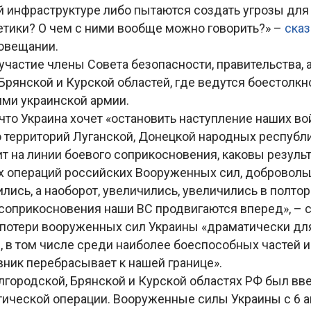
й инфраструктуре либо пытаются создать угрозы для
етики? О чем с ними вообще можно говорить?» –
ска
овещании.
участие члены Совета безопасности, правительства, 
Брянской и Курской областей, где ведутся боестолкн
ми украинской армии.
 что Украина хочет «остановить наступление наших в
территорий Луганской, Донецкой народных республи
ит на линии боевого соприкосновения, каковы резул
х операций российских Вооруженных сил, добровольц
ились, а наоборот, увеличились, увеличились в полтор
соприкосновения наши ВС продвигаются вперед», – с
, потери вооруженных сил Украины «драматически дл
 в том числе среди наиболее боеспособных частей и
ник перебрасывает к нашей границе».
елгородской, Брянской и Курской областях РФ был в
тической операции. Вооруженные силы Украины с 6 а