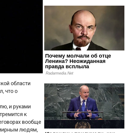
ской области
, что о
лю, и руками
стремится к
еговорах вообще
 мирным людям,