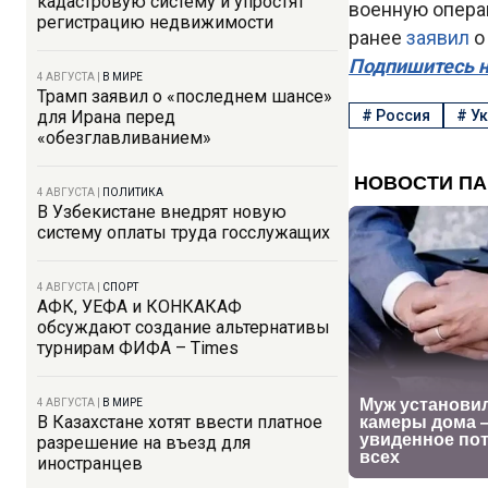
кадастровую систему и упростят
военную опера
регистрацию недвижимости
ранее
заявил
о
Подпишитесь н
4 АВГУСТА
|
В МИРЕ
Трамп заявил о «последнем шансе»
для Ирана перед
#
Россия
#
Ук
«обезглавливанием»
4 АВГУСТА
|
ПОЛИТИКА
В Узбекистане внедрят новую
систему оплаты труда госслужащих
4 АВГУСТА
|
СПОРТ
АФК, УЕФА и КОНКАКАФ
обсуждают создание альтернативы
турнирам ФИФА – Times
4 АВГУСТА
|
В МИРЕ
В Казахстане хотят ввести платное
разрешение на въезд для
иностранцев