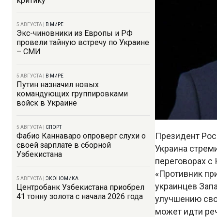
критику
5 АВГУСТА
|
В МИРЕ
Экс-чиновники из Европы и РФ
провели тайную встречу по Украине
– СМИ
5 АВГУСТА
|
В МИРЕ
Путин назначил новых
командующих группировками
войск в Украине
5 АВГУСТА
|
СПОРТ
Президент Рос
Фабио Каннаваро опроверг слухи о
своей зарплате в сборной
Украина стреми
Узбекистана
переговорах с 
«Противник при
5 АВГУСТА
|
ЭКОНОМИКА
украинцев Запа
Центробанк Узбекистана приобрел
41 тонну золота с начала 2026 года
улучшению сво
может идти ре