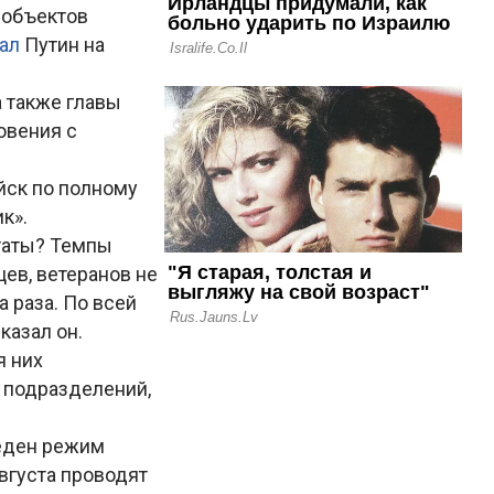
 объектов
зал
Путин на
а также главы
овения с
ойск по полному
к».
ьтаты? Темпы
ев, ветеранов не
а раза. По всей
казал он.
я них
 подразделений,
веден режим
вгуста проводят