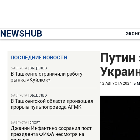
NEWSHUB
ЭКОН
Путин 
ПОСЛЕДНИЕ НОВОСТИ
Украи
6 АВГУСТА
|
ОБЩЕСТВО
В Ташкенте ограничили работу
рынка «Куйлюк»
12 АВГУСТА 2024
|
В 
6 АВГУСТА
|
ОБЩЕСТВО
В Ташкентской области произошел
прорыв пульпопровода АГМК
6 АВГУСТА
|
СПОРТ
Джанни Инфантино сохранил пост
президента ФИФА несмотря на