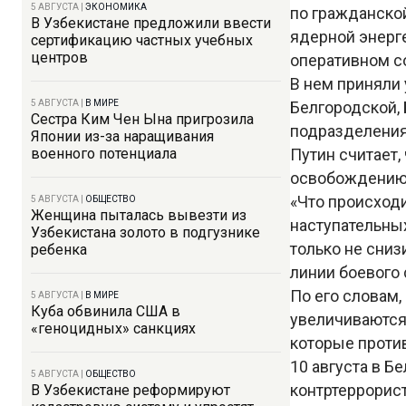
5 АВГУСТА
|
ЭКОНОМИКА
по гражданско
В Узбекистане предложили ввести
ядерной энерг
сертификацию частных учебных
центров
оперативном с
В нем приняли 
5 АВГУСТА
|
В МИРЕ
Белгородской, 
Сестра Ким Чен Ына пригрозила
подразделения
Японии из-за наращивания
военного потенциала
Путин считает,
освобождению 
«Что происход
5 АВГУСТА
|
ОБЩЕСТВО
Женщина пыталась вывезти из
наступательны
Узбекистана золото в подгузнике
только не сниз
ребенка
линии боевого 
По его словам
5 АВГУСТА
|
В МИРЕ
Куба обвинила США в
увеличиваются,
«геноцидных» санкциях
которые против
10 августа в Б
5 АВГУСТА
|
ОБЩЕСТВО
контртеррорис
В Узбекистане реформируют