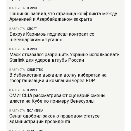
8 АВГУСТА
|
В МИРЕ
Пашинян заявил, что страница конфликта между
Арменией и Азербайджаном закрыта
8 АВГУСТА
|
СПОРТ
Бехруз Каримов подписал контракт со
швейцарским «Лугано»
8 АВГУСТА
|
В МИРЕ
Маск отказался разрешить Украине использовать
Starlink для ударов вглубь России
8 АВГУСТА
|
ОБЩЕСТВО
В Узбекистане выявили волну кибератак на
госорганизации и компании через RDP
8 АВГУСТА
|
В МИРЕ
СМИ: США рассматривают сценарий смены
власти на Кубе по примеру Венесуэлы
8 АВГУСТА
|
ПОЛИТИКА
Сенат одобрил закон о правовом статусе
администрации президента