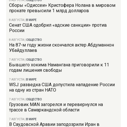
8 АВГУСТА
|
ОБЩЕСТВО
Сборы «Одиссеи» Кристофера Нолана в мировом
прокате превысили 1 млрд долларов
8 АВГУСТА
|
В МИРЕ
Сенат США одобрил «адские санкции» против
России
8 АВГУСТА
|
ОБЩЕСТВО
На 87-м году жизни скончался актер Абдуманнон
Убайдуллаев
7 АВГУСТА
|
ОБЩЕСТВО
Бывшего хокима Намангана приговорили к 11
годам лишения свободы
7 АВГУСТА
|
В МИРЕ
WSJ: разведка США допустила нападение России
на одну из стран НАТО
7 АВГУСТА
|
ОБЩЕСТВО
Грузовик MAN загорелся и перевернулся на
трассе в Самаркандской области
7 АВГУСТА
|
В МИРЕ
В Саудовской Аравии заподозрили Иран в