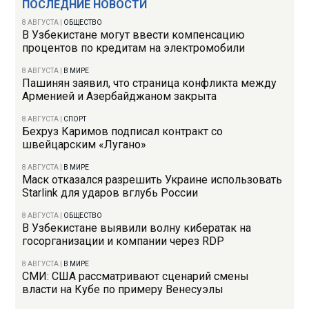
ПОСЛЕДНИЕ НОВОСТИ
8 АВГУСТА
|
ОБЩЕСТВО
В Узбекистане могут ввести компенсацию
процентов по кредитам на электромобили
8 АВГУСТА
|
В МИРЕ
Пашинян заявил, что страница конфликта между
Арменией и Азербайджаном закрыта
8 АВГУСТА
|
СПОРТ
Бехруз Каримов подписал контракт со
швейцарским «Лугано»
8 АВГУСТА
|
В МИРЕ
Маск отказался разрешить Украине использовать
Starlink для ударов вглубь России
8 АВГУСТА
|
ОБЩЕСТВО
В Узбекистане выявили волну кибератак на
госорганизации и компании через RDP
8 АВГУСТА
|
В МИРЕ
СМИ: США рассматривают сценарий смены
власти на Кубе по примеру Венесуэлы