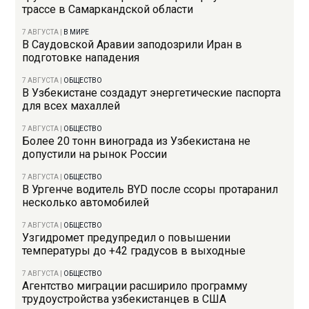
трассе в Самаркандской области
7 АВГУСТА
|
В МИРЕ
В Саудовской Аравии заподозрили Иран в
подготовке нападения
7 АВГУСТА
|
ОБЩЕСТВО
В Узбекистане создадут энергетические паспорта
для всех махаллей
7 АВГУСТА
|
ОБЩЕСТВО
Более 20 тонн винограда из Узбекистана не
допустили на рынок России
7 АВГУСТА
|
ОБЩЕСТВО
В Ургенче водитель BYD после ссоры протаранил
несколько автомобилей
7 АВГУСТА
|
ОБЩЕСТВО
Узгидромет предупредил о повышении
температуры до +42 градусов в выходные
7 АВГУСТА
|
ОБЩЕСТВО
Агентство миграции расширило программу
трудоустройства узбекистанцев в США