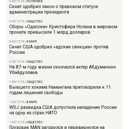
8 АВГУСТА
|
ПОЛИТИКА
Сенат одобрил закон о правовом статусе
администрации президента
8 АВГУСТА
|
ОБЩЕСТВО
Сборы «Одиссеи» Кристофера Нолана в мировом
прокате превысили 1 млрд долларов
8 АВГУСТА
|
В МИРЕ
Сенат США одобрил «адские санкции» против
России
8 АВГУСТА
|
ОБЩЕСТВО
На 87-м году жизни скончался актер Абдуманнон
Убайдуллаев
7 АВГУСТА
|
ОБЩЕСТВО
Бывшего хокима Намангана приговорили к 11
годам лишения свободы
7 АВГУСТА
|
В МИРЕ
WSJ: разведка США допустила нападение России
на одну из стран НАТО
7 АВГУСТА
|
ОБЩЕСТВО
Грузовик MAN загорелся и перевернулся на