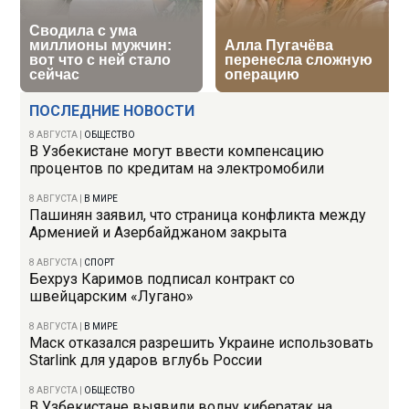
ПОСЛЕДНИЕ НОВОСТИ
8 АВГУСТА
|
ОБЩЕСТВО
В Узбекистане могут ввести компенсацию
процентов по кредитам на электромобили
8 АВГУСТА
|
В МИРЕ
Пашинян заявил, что страница конфликта между
Арменией и Азербайджаном закрыта
8 АВГУСТА
|
СПОРТ
Бехруз Каримов подписал контракт со
швейцарским «Лугано»
8 АВГУСТА
|
В МИРЕ
Маск отказался разрешить Украине использовать
Starlink для ударов вглубь России
8 АВГУСТА
|
ОБЩЕСТВО
В Узбекистане выявили волну кибератак на