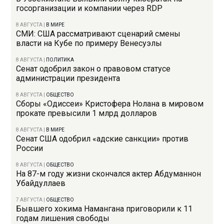
госорганизации и компании через RDP
8 АВГУСТА
|
В МИРЕ
СМИ: США рассматривают сценарий смены
власти на Кубе по примеру Венесуэлы
8 АВГУСТА
|
ПОЛИТИКА
Сенат одобрил закон о правовом статусе
администрации президента
8 АВГУСТА
|
ОБЩЕСТВО
Сборы «Одиссеи» Кристофера Нолана в мировом
прокате превысили 1 млрд долларов
8 АВГУСТА
|
В МИРЕ
Сенат США одобрил «адские санкции» против
России
8 АВГУСТА
|
ОБЩЕСТВО
На 87-м году жизни скончался актер Абдуманнон
Убайдуллаев
7 АВГУСТА
|
ОБЩЕСТВО
Бывшего хокима Намангана приговорили к 11
годам лишения свободы