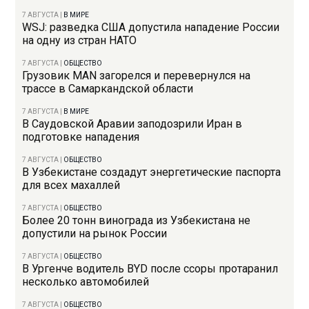
7 АВГУСТА
|
В МИРЕ
WSJ: разведка США допустила нападение России
на одну из стран НАТО
7 АВГУСТА
|
ОБЩЕСТВО
Грузовик MAN загорелся и перевернулся на
трассе в Самаркандской области
7 АВГУСТА
|
В МИРЕ
В Саудовской Аравии заподозрили Иран в
подготовке нападения
7 АВГУСТА
|
ОБЩЕСТВО
В Узбекистане создадут энергетические паспорта
для всех махаллей
7 АВГУСТА
|
ОБЩЕСТВО
Более 20 тонн винограда из Узбекистана не
допустили на рынок России
7 АВГУСТА
|
ОБЩЕСТВО
В Ургенче водитель BYD после ссоры протаранил
несколько автомобилей
7 АВГУСТА
|
ОБЩЕСТВО