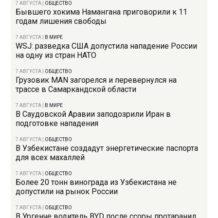
7 АВГУСТА
|
ОБЩЕСТВО
Бывшего хокима Намангана приговорили к 11
годам лишения свободы
7 АВГУСТА
|
В МИРЕ
WSJ: разведка США допустила нападение России
на одну из стран НАТО
7 АВГУСТА
|
ОБЩЕСТВО
Грузовик MAN загорелся и перевернулся на
трассе в Самаркандской области
7 АВГУСТА
|
В МИРЕ
В Саудовской Аравии заподозрили Иран в
подготовке нападения
7 АВГУСТА
|
ОБЩЕСТВО
В Узбекистане создадут энергетические паспорта
для всех махаллей
7 АВГУСТА
|
ОБЩЕСТВО
Более 20 тонн винограда из Узбекистана не
допустили на рынок России
7 АВГУСТА
|
ОБЩЕСТВО
В Ургенче водитель BYD после ссоры протаранил