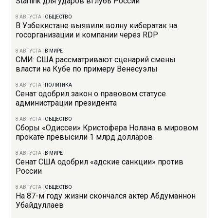
Starlink для ударов вглубь России
8 АВГУСТА
|
ОБЩЕСТВО
В Узбекистане выявили волну кибератак на
госорганизации и компании через RDP
8 АВГУСТА
|
В МИРЕ
СМИ: США рассматривают сценарий смены
власти на Кубе по примеру Венесуэлы
8 АВГУСТА
|
ПОЛИТИКА
Сенат одобрил закон о правовом статусе
администрации президента
8 АВГУСТА
|
ОБЩЕСТВО
Сборы «Одиссеи» Кристофера Нолана в мировом
прокате превысили 1 млрд долларов
8 АВГУСТА
|
В МИРЕ
Сенат США одобрил «адские санкции» против
России
8 АВГУСТА
|
ОБЩЕСТВО
На 87-м году жизни скончался актер Абдуманнон
Убайдуллаев