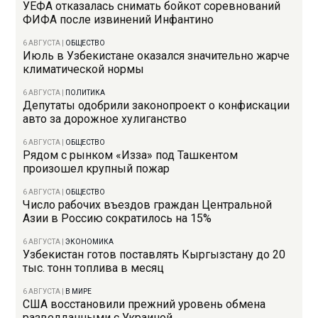
УЕФА отказалась снимать бойкот соревнований
ФИФА после извинений Инфантино
6 АВГУСТА
|
ОБЩЕСТВО
Июль в Узбекистане оказался значительно жарче
климатической нормы
6 АВГУСТА
|
ПОЛИТИКА
Депутаты одобрили законопроект о конфискации
авто за дорожное хулиганство
6 АВГУСТА
|
ОБЩЕСТВО
Рядом с рынком «Изза» под Ташкентом
произошел крупный пожар
6 АВГУСТА
|
ОБЩЕСТВО
Число рабочих въездов граждан Центральной
Азии в Россию сократилось на 15%
6 АВГУСТА
|
ЭКОНОМИКА
Узбекистан готов поставлять Кыргызстану до 20
тыс. тонн топлива в месяц
6 АВГУСТА
|
В МИРЕ
США восстановили прежний уровень обмена
разведданными с Украиной