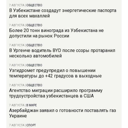
7 АВГУСТА
|
ОБЩЕСТВО
В Узбекистане создадут энергетические паспорта
для всех махаллей
7 АВГУСТА
|
ОБЩЕСТВО
Более 20 тонн винограда из Узбекистана не
допустили на рынок России
7 АВГУСТА
|
ОБЩЕСТВО
В Ургенче водитель BYD после ссоры протаранил
несколько автомобилей
7 АВГУСТА
|
ОБЩЕСТВО
Узгидромет предупредил о повышении
температуры до +42 градусов в выходные
7 АВГУСТА
|
ОБЩЕСТВО
Агентство миграции расширило программу
трудоустройства узбекистанцев в США
7 АВГУСТА
|
В МИРЕ
Азербайджан заявил о готовности поставлять газ
Украине
7 АВГУСТА
|
СПОРТ