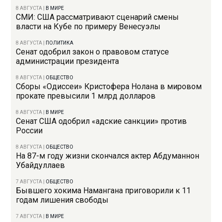
8 АВГУСТА
|
В МИРЕ
СМИ: США рассматривают сценарий смены
власти на Кубе по примеру Венесуэлы
8 АВГУСТА
|
ПОЛИТИКА
Сенат одобрил закон о правовом статусе
администрации президента
8 АВГУСТА
|
ОБЩЕСТВО
Сборы «Одиссеи» Кристофера Нолана в мировом
прокате превысили 1 млрд долларов
8 АВГУСТА
|
В МИРЕ
Сенат США одобрил «адские санкции» против
России
8 АВГУСТА
|
ОБЩЕСТВО
На 87-м году жизни скончался актер Абдуманнон
Убайдуллаев
7 АВГУСТА
|
ОБЩЕСТВО
Бывшего хокима Намангана приговорили к 11
годам лишения свободы
7 АВГУСТА
|
В МИРЕ