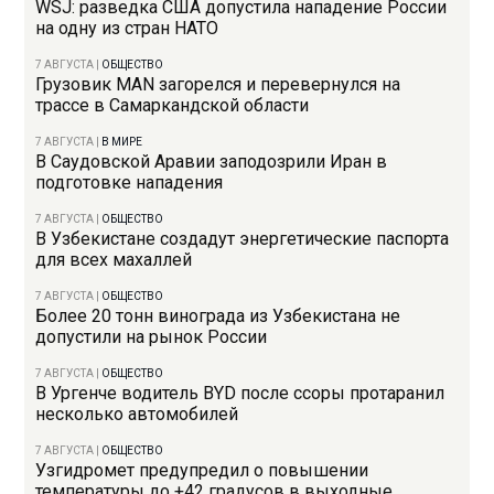
WSJ: разведка США допустила нападение России
на одну из стран НАТО
7 АВГУСТА
|
ОБЩЕСТВО
Грузовик MAN загорелся и перевернулся на
трассе в Самаркандской области
7 АВГУСТА
|
В МИРЕ
В Саудовской Аравии заподозрили Иран в
подготовке нападения
7 АВГУСТА
|
ОБЩЕСТВО
В Узбекистане создадут энергетические паспорта
для всех махаллей
7 АВГУСТА
|
ОБЩЕСТВО
Более 20 тонн винограда из Узбекистана не
допустили на рынок России
7 АВГУСТА
|
ОБЩЕСТВО
В Ургенче водитель BYD после ссоры протаранил
несколько автомобилей
7 АВГУСТА
|
ОБЩЕСТВО
Узгидромет предупредил о повышении
температуры до +42 градусов в выходные