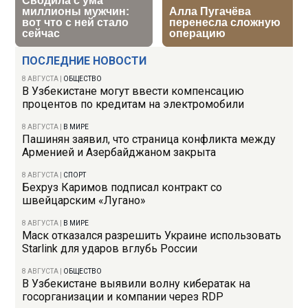
ПОСЛЕДНИЕ НОВОСТИ
8 АВГУСТА
|
ОБЩЕСТВО
В Узбекистане могут ввести компенсацию
процентов по кредитам на электромобили
8 АВГУСТА
|
В МИРЕ
Пашинян заявил, что страница конфликта между
Арменией и Азербайджаном закрыта
8 АВГУСТА
|
СПОРТ
Бехруз Каримов подписал контракт со
швейцарским «Лугано»
8 АВГУСТА
|
В МИРЕ
Маск отказался разрешить Украине использовать
Starlink для ударов вглубь России
8 АВГУСТА
|
ОБЩЕСТВО
В Узбекистане выявили волну кибератак на
госорганизации и компании через RDP