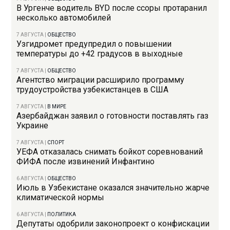
В Ургенче водитель BYD после ссоры протаранил
несколько автомобилей
7 АВГУСТА
|
ОБЩЕСТВО
Узгидромет предупредил о повышении
температуры до +42 градусов в выходные
7 АВГУСТА
|
ОБЩЕСТВО
Агентство миграции расширило программу
трудоустройства узбекистанцев в США
7 АВГУСТА
|
В МИРЕ
Азербайджан заявил о готовности поставлять газ
Украине
7 АВГУСТА
|
СПОРТ
УЕФА отказалась снимать бойкот соревнований
ФИФА после извинений Инфантино
6 АВГУСТА
|
ОБЩЕСТВО
Июль в Узбекистане оказался значительно жарче
климатической нормы
6 АВГУСТА
|
ПОЛИТИКА
Депутаты одобрили законопроект о конфискации