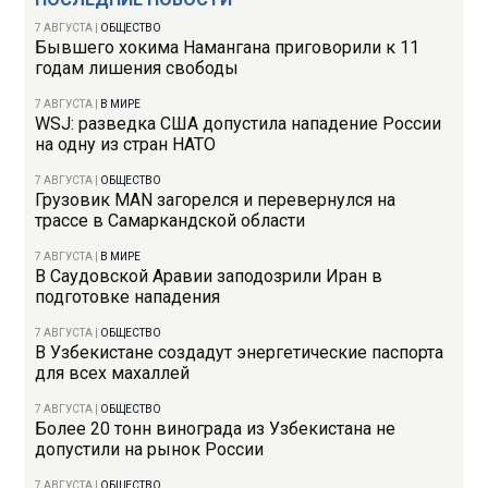
7 АВГУСТА
|
ОБЩЕСТВО
Бывшего хокима Намангана приговорили к 11
годам лишения свободы
7 АВГУСТА
|
В МИРЕ
WSJ: разведка США допустила нападение России
на одну из стран НАТО
7 АВГУСТА
|
ОБЩЕСТВО
Грузовик MAN загорелся и перевернулся на
трассе в Самаркандской области
7 АВГУСТА
|
В МИРЕ
В Саудовской Аравии заподозрили Иран в
подготовке нападения
7 АВГУСТА
|
ОБЩЕСТВО
В Узбекистане создадут энергетические паспорта
для всех махаллей
7 АВГУСТА
|
ОБЩЕСТВО
Более 20 тонн винограда из Узбекистана не
допустили на рынок России
7 АВГУСТА
|
ОБЩЕСТВО