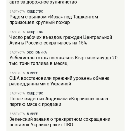
авто за дорожное хулиганство
6 АВГУСТА
|
ОБЩЕСТВО
Рядом с рынком «Изза» под Ташкентом
произошел крупный пожар
6 АВГУСТА
|
ОБЩЕСТВО
Число рабочих въездов граждан Центральной
Азии в Россию сократилось на 15%
6 АВГУСТА
|
ЭКОНОМИКА
Узбекистан готов поставлять Кыргызстану до 20
тыс. тонн топлива в месяц
6 АВГУСТА
|
В МИРЕ
США восстановили прежний уровень обмена
разведданными с Украиной
6 АВГУСТА
|
ОБЩЕСТВО
После видео из Андижана «Корзинка» сняла
партию мяса с продажи
6 АВГУСТА
|
В МИРЕ
Зеленский заявил о трехкратном сокращении
поставок Украине ракет ПВО