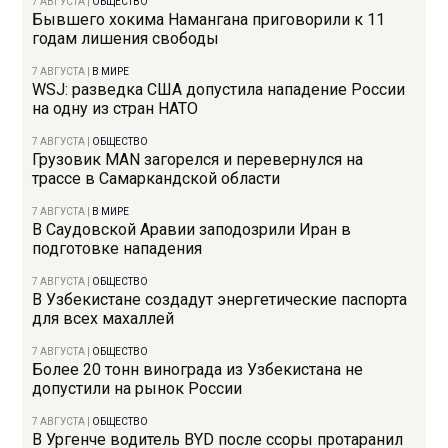
7 АВГУСТА
|
ОБЩЕСТВО
Бывшего хокима Намангана приговорили к 11
годам лишения свободы
7 АВГУСТА
|
В МИРЕ
WSJ: разведка США допустила нападение России
на одну из стран НАТО
7 АВГУСТА
|
ОБЩЕСТВО
Грузовик MAN загорелся и перевернулся на
трассе в Самаркандской области
7 АВГУСТА
|
В МИРЕ
В Саудовской Аравии заподозрили Иран в
подготовке нападения
7 АВГУСТА
|
ОБЩЕСТВО
В Узбекистане создадут энергетические паспорта
для всех махаллей
7 АВГУСТА
|
ОБЩЕСТВО
Более 20 тонн винограда из Узбекистана не
допустили на рынок России
7 АВГУСТА
|
ОБЩЕСТВО
В Ургенче водитель BYD после ссоры протаранил