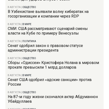
8 АВГУСТА
|
ОБЩЕСТВО
В Узбекистане выявили волну кибератак на
госорганизации и компании через RDP
8 АВГУСТА
|
В МИРЕ
СМИ: США рассматривают сценарий смены
власти на Кубе по примеру Венесуэлы
8 АВГУСТА
|
ПОЛИТИКА
Сенат одобрил закон о правовом статусе
администрации президента
8 АВГУСТА
|
ОБЩЕСТВО
Сборы «Одиссеи» Кристофера Нолана в мировом
прокате превысили 1 млрд долларов
8 АВГУСТА
|
В МИРЕ
Сенат США одобрил «адские санкции» против
России
8 АВГУСТА
|
ОБЩЕСТВО
На 87-м году жизни скончался актер Абдуманнон
Убайдуллаев