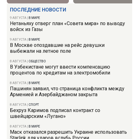
ПОСЛЕДНИЕ НОВОСТИ
9 АВГУСТА
|
В МИРЕ
Нетаньяху отверг план «Совета мира» по выводу
войск из Газы
9 АВГУСТА
|
В МИРЕ
В Москве опоздавшие на рейс девушки
выбежали на летное поле
8 АВГУСТА
|
ОБЩЕСТВО
В Узбекистане могут ввести компенсацию
процентов по кредитам на электромобили
8 АВГУСТА
|
В МИРЕ
Пашинян заявил, что страница конфликта между
Арменией и Азербайджаном закрыта
8 АВГУСТА
|
СПОРТ
Бехруз Каримов подписал контракт со
швейцарским «Лугано»
8 АВГУСТА
|
В МИРЕ
Маск отказался разрешить Украине использовать
Starlink для ударов вглубь России